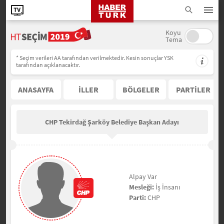
Koyu
Tema
* Seçim verileri AA tarafından verilmektedir. Kesin sonuçlar YSK
tarafından açıklanacaktır.
ANASAYFA
İLLER
BÖLGELER
PARTİLER
CHP Tekirdağ Şarköy Belediye Başkan Adayı
Alpay Var
Mesleği:
İş İnsanı
Parti:
CHP