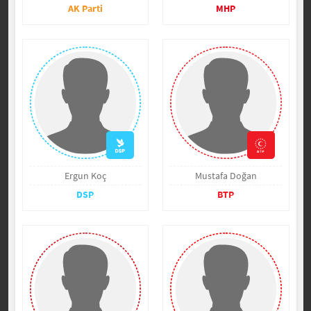
AK Parti
MHP
Ergun Koç
Mustafa Doğan
DSP
BTP