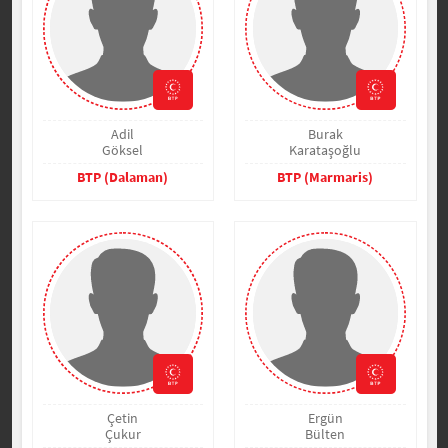
Adil
Burak
Göksel
Karataşoğlu
BTP (Dalaman)
BTP (Marmaris)
Çetin
Ergün
Çukur
Bülten