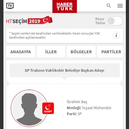
Koyu
Tema
* Seçim verileri AA tarafından verilmektedir. Kesin sonuçlar YSK
tarafından açıklanacaktır.
ANASAYFA
İLLER
BÖLGELER
PARTİLER
SP Trabzon Vakfıkebir Belediye Başkan Adayı
İbrahim Baş
Mesleği:
İnşaat Mühendisi
Parti:
SP