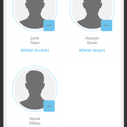
Çetin
Hüseyin
Yalçın
Özcan
BĞMSZ (Kozluk)
BĞMSZ (Beşiri)
Veysel
Dilekçi