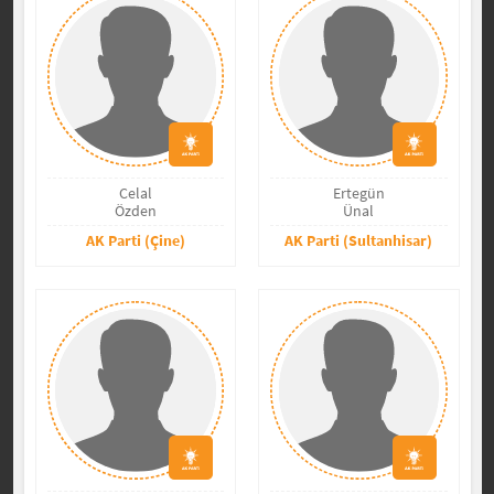
Celal
Ertegün
Özden
Ünal
AK Parti (Çine)
AK Parti (Sultanhisar)