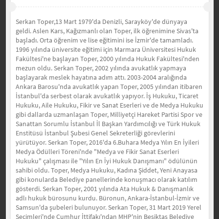
Serkan Toper,13 Mart 1979'da Denizli, Sarayköy'de dünyaya
geldi. Aslen Kars, Kağızmanlı olan Toper, ilk öğrenimine Sivas'ta
başladı. Orta öğrenim ve lise eğitimini ise İzmir'de tamamladı.
1996 yılında üniversite eğitimi için Marmara Üniversitesi Hukuk
Fakültesi'ne başlayan Toper, 2000 yılında Hukuk Fakültesi'nden
mezun oldu. Serkan Toper, 2002 yılında avukatlık yapmaya
başlayarak meslek hayatına adım attı. 2003-2004 aralığında
Ankara Barosu'nda avukatlık yapan Toper, 2005 yılından itibaren
İstanbul'da serbest olarak avukatlık yapıyor. İş Hukuku, Ticaret
Hukuku, Aile Hukuku, Fikir ve Sanat Eserleri ve de Medya Hukuku
gibi dallarda uzmanlaşan Toper, Milliyetçi Hareket Partisi Spor ve
Sanattan Sorumlu İstanbul İl Başkan Yardımcılığı ve Türk Hukuk
Enstitüsü İstanbul Şubesi Genel Sekreterliği görevlerini
yürütüyor. Serkan Toper, 2016'da 6.Buhara Medya Yılın En İyileri
Medya Ödülleri Töreni'nde "Medya ve Fikir Sanat Eserleri
Hukuku" çalışması ile "Yılın En İyi Hukuk Danışmanı" ödülünün
sahibi oldu. Toper, Medya Hukuku, Kadına Şiddet, Yeni Anayasa
gibi konularda Belediye panellerinde konuşmacı olarak katılım
gösterdi. Serkan Toper, 2001 yılında Ata Hukuk & Danışmanlık
adlı hukuk bürosunu kurdu. Büronun, Ankara-İstanbul-İzmir ve
Samsun'da şubeleri bulunuyor. Serkan Toper, 31 Mart 2019 Yerel
Seçimleri'nde Cumhur İttifakı'ndan MHP'nin Beşiktaş Belediye