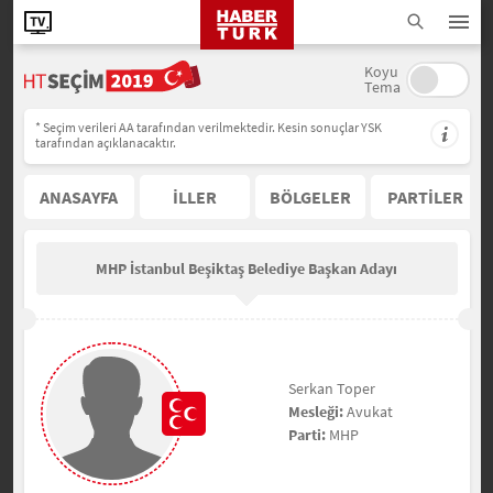
Koyu
Tema
* Seçim verileri AA tarafından verilmektedir. Kesin sonuçlar YSK
tarafından açıklanacaktır.
ANASAYFA
İLLER
BÖLGELER
PARTİLER
MHP İstanbul Beşiktaş Belediye Başkan Adayı
Serkan Toper
Mesleği:
Avukat
Parti:
MHP