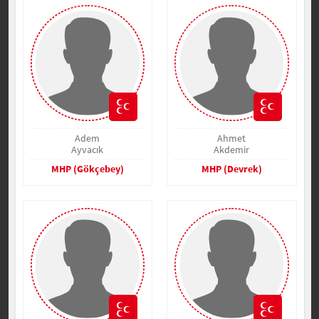
Adem
Ahmet
Ayvacık
Akdemir
MHP (Gökçebey)
MHP (Devrek)