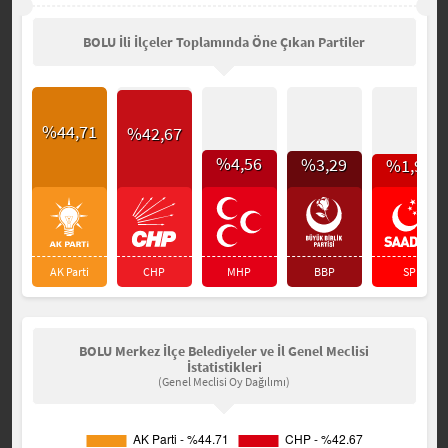
BOLU İli İlçeler Toplamında Öne Çıkan Partiler
%44,71
%42,67
%4,56
%3,29
%1,92
AK Parti
CHP
MHP
BBP
SP
BOLU Merkez İlçe Belediyeler ve İl Genel Meclisi
İstatistikleri
(Genel Meclisi Oy Dağılımı)