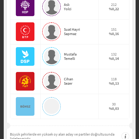
Aslı
212
Yolci
%0,22
Suat Hayri
151
Sapmaz
%0,16
Mustafa
132
Temelli
%0,14
Cihan
118
Sezer
%0,13
30
%0,03
Büyük şehirlerde en yüksek oy alan aday ve partiler doğrultusunda
listelenmiştir.