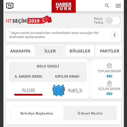
Koyu
Tema
* Seçim verileri AA tarafından verilmektedir. Kesin sonuçlar YSK
tarafından açıklanacaktır.
ANASAYFA
İLLER
BÖLGELER
PARTİLER
BOLU GENELİ
TOPLAM SANDIK
480
A. SANDIK ORANI
KATILIM ORANI
%100
AÇILAN SANDIK
%85,9
480
Belediye Başkanları
İl Genel Meclisi