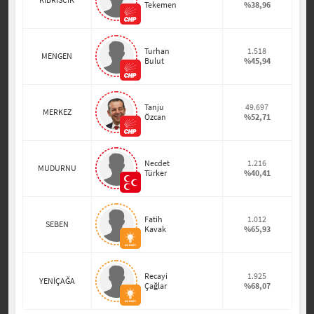
Tekemen
%38,96
Turhan
1.518
MENGEN
Bulut
%45,94
Tanju
49.697
MERKEZ
Özcan
%52,71
Necdet
1.216
MUDURNU
Türker
%40,41
Fatih
1.012
SEBEN
Kavak
%65,93
Recayi
1.925
YENİÇAĞA
Çağlar
%68,07