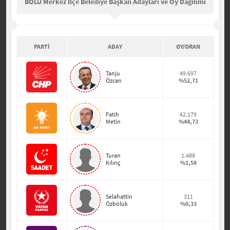
BOLU Merkez İlçe Belediye Başkan Adayları ve Oy Dağılımı
PARTİ
ADAY
OY/ORAN
Tanju
49.697
Özcan
%52,71
Fatih
42.179
Metin
%44,73
Turan
1.488
Kılınç
%1,58
Selahattin
311
Özbölük
%0,33