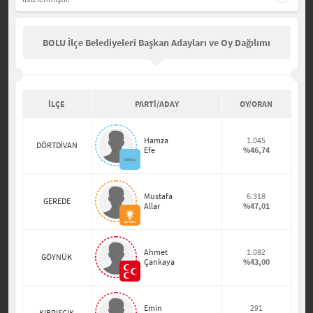
BOLU İlçe Belediyeleri Başkan Adayları ve Oy Dağılımı
İLÇE
PARTİ/ADAY
OY/ORAN
Hamza
1.045
DÖRTDİVAN
Efe
%46,74
Mustafa
6.318
GEREDE
Allar
%47,01
Ahmet
1.082
GÖYNÜK
Çankaya
%43,00
Emin
291
KIBRISCIK