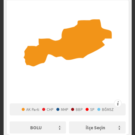
AK Parti
CHP
MHP
BBP
SP
BĞMSZ
BOLU
İlçe Seçin