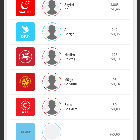
Seyfettin
1.003
Kol
%1,46
Ali
242
Bergin
%0,35
Nedim
128
Pektaş
%0,19
Müge
95
Gönüllü
%0,14
Enes
59
Bozkurt
%0,09
3
%0,00