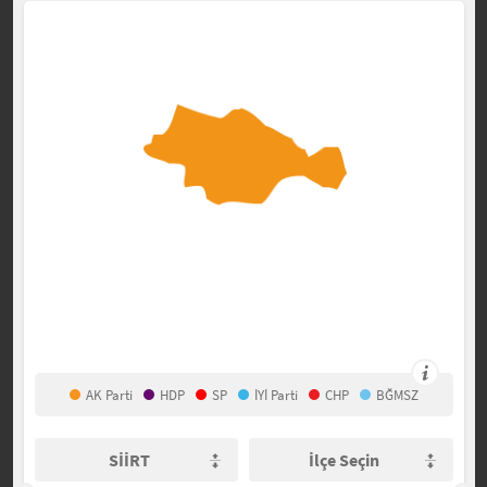
AK Parti
HDP
SP
İYİ Parti
CHP
BĞMSZ
SİİRT
İlçe Seçin