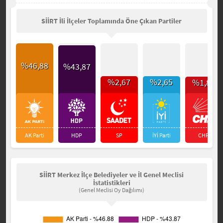
SİİRT İli İlçeler Toplamında Öne Çıkan Partiler
%46,88
%43,87
%2,67
%2,65
%1,83
AK Parti
HDP
SP
İYİ Parti
CHP
SİİRT Merkez İlçe Belediyeler ve İl Genel Meclisi
İstatistikleri
(Genel Meclisi Oy Dağılımı)