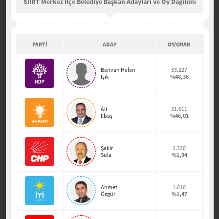
SİİRT Merkez İlçe Belediye Başkan Adayları ve Oy Dağılımı
PARTİ
ADAY
OY/ORAN
Berivan Helen
33.227
Işık
%48,36
Ali
31.611
İlbaş
%46,01
Şakir
1.330
Sula
%1,94
Ahmet
1.010
Özgür
%1,47