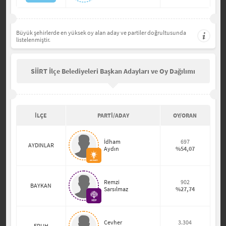
Büyük şehirlerde en yüksek oy alan aday ve partiler doğrultusunda
listelenmiştir.
SİİRT İlçe Belediyeleri Başkan Adayları ve Oy Dağılımı
İLÇE
PARTİ/ADAY
OY/ORAN
İdham
697
AYDINLAR
Aydın
%54,07
Remzi
902
BAYKAN
Sarsılmaz
%27,74
Cevher
3.304
ERUH