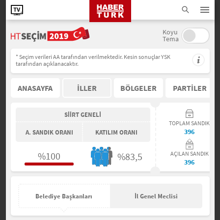
Koyu
Tema
* Seçim verileri AA tarafından verilmektedir. Kesin sonuçlar YSK
tarafından açıklanacaktır.
ANASAYFA
İLLER
BÖLGELER
PARTİLER
SİİRT GENELİ
TOPLAM SANDIK
396
A. SANDIK ORANI
KATILIM ORANI
%100
AÇILAN SANDIK
%83,5
396
Belediye Başkanları
İl Genel Meclisi