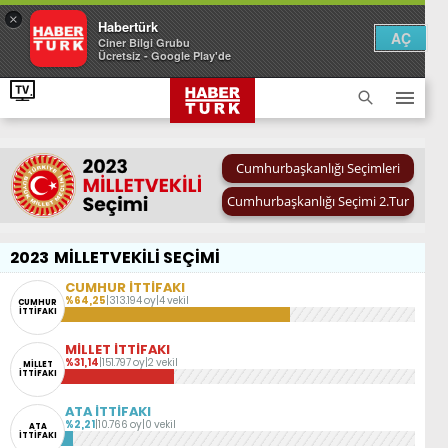
×
Habertürk
AÇ
Ciner Bilgi Grubu
Ücretsiz - Google Play'de
Cumhurbaşkanlığı Seçimleri
Cumhurbaşkanlığı Seçimi 2.Tur
2023
MİLLETVEKİLİ SEÇİMİ
CUMHUR İTTİFAKI
%64,25
|
313.194 oy
|
4 vekil
CUMHUR
İTTİFAKI
MİLLET İTTİFAKI
%31,14
|
151.797 oy
|
2 vekil
MİLLET
İTTİFAKI
ATA İTTİFAKI
%2,21
|
10.766 oy
|
0 vekil
ATA
İTTİFAKI