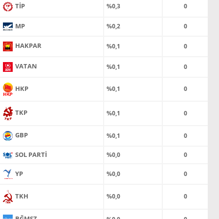
TİP
%0,3
0
MP
%0,2
0
HAKPAR
%0,1
0
VATAN
%0,1
0
HKP
%0,1
0
TKP
%0,1
0
GBP
%0,1
0
SOL PARTİ
%0,0
0
YP
%0,0
0
TKH
%0,0
0
BĞMSZ