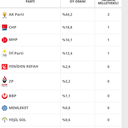
PARTİ
OY ORANI
MİLLETVEKİLİ
AK Parti
%44,2
3
CHP
%18,8
1
MHP
%16,1
1
İYİ Parti
%12,4
1
YENİDEN REFAH
%2,9
0
ZP
%2,2
0
BBP
%1,1
0
MEMLEKET
%0,8
0
YEŞİL SOL
%0,6
0