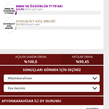
EMEK VE ÖZGÜRLÜK İTTİFAKI
EMEK VE
%0,95
|
4.622 oy
|
0 vekil
ÖZGÜRLÜK
İTTİFAKI
SOSYALİST GÜÇ BİRLİĞİ
SOSYALİST
%0,13
|
645 oy
|
0 vekil
GÜÇ
BİRLİĞİ
AÇILAN SANDIK ORANI
KATILIM ORANI
%100,0
%90,45
SONUÇLARI GÖRMEK İÇİN SEÇİNİZ
AFYONKARAHİSAR İLİ OY DURUMU
TAHMİNİ