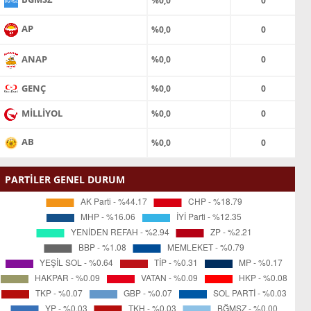
%0,0
0
AP
%0,0
0
ANAP
%0,0
0
GENÇ
%0,0
0
MİLLİYOL
%0,0
0
AB
%0,0
0
PARTİLER GENEL DURUM