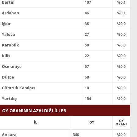
Bartın
107
%0,1
Ardahan
46
%0,1
Iğdır
38
%0,0
Yalova
27
%0,0
Karabük
58
%0,0
Kilis
22
%0,0
Osmaniye
57
%0,0
Düzce
68
%0,0
Gümrük Kapıları
10
%0,0
Yurtdışı
154
%0,0
OY ORANININ AZALDIĞI İLLER
OY
İL
OY
ORANI
Ankara
340
%0,0