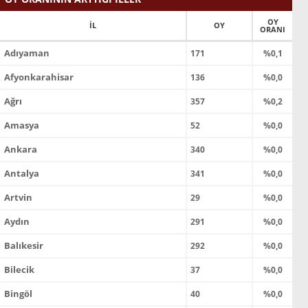
OY
İL
OY
ORANI
Adıyaman
171
%0,1
Afyonkarahisar
136
%0,0
Ağrı
357
%0,2
Amasya
52
%0,0
Ankara
340
%0,0
Antalya
341
%0,0
Artvin
29
%0,0
Aydın
291
%0,0
Balıkesir
292
%0,0
Bilecik
37
%0,0
Bingöl
40
%0,0