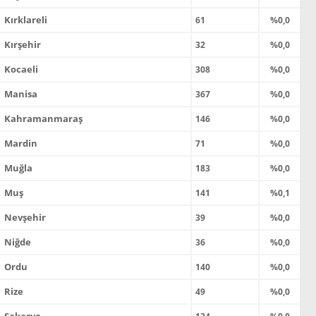
Kırklareli
61
%0,0
Kırşehir
32
%0,0
Kocaeli
308
%0,0
Manisa
367
%0,0
Kahramanmaraş
146
%0,0
Mardin
71
%0,0
Muğla
183
%0,0
Muş
141
%0,1
Nevşehir
39
%0,0
Niğde
36
%0,0
Ordu
140
%0,0
Rize
49
%0,0