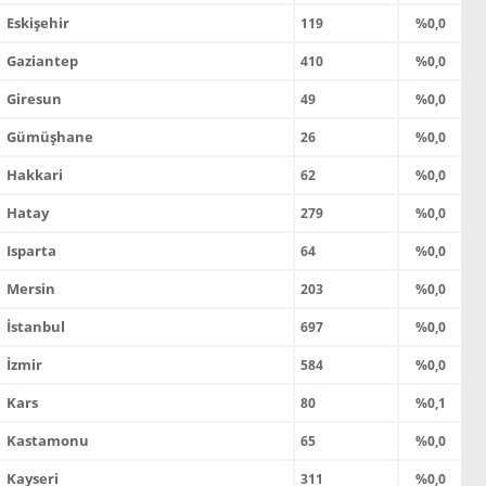
Eskişehir
119
%0,0
Gaziantep
410
%0,0
Giresun
49
%0,0
Gümüşhane
26
%0,0
Hakkari
62
%0,0
Hatay
279
%0,0
Isparta
64
%0,0
Mersin
203
%0,0
İstanbul
697
%0,0
İzmir
584
%0,0
Kars
80
%0,1
Kastamonu
65
%0,0
Kayseri
311
%0,0