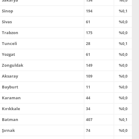
Sakarya
134
%0,0
Sinop
194
%0,1
Sivas
61
%0,0
Trabzon
175
%0,0
Tunceli
28
%0,1
Yozgat
61
%0,0
Zonguldak
149
%0,0
Aksaray
109
%0,0
Bayburt
11
%0,0
Karaman
44
%0,0
Kırıkkale
34
%0,0
Batman
407
%0,1
Şırnak
74
%0,0