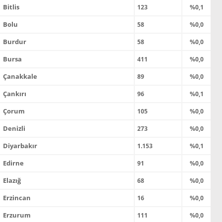
Bitlis
123
%0,1
Bolu
58
%0,0
Burdur
58
%0,0
Bursa
411
%0,0
Çanakkale
89
%0,0
Çankırı
96
%0,1
Çorum
105
%0,0
Denizli
273
%0,0
Diyarbakır
1.153
%0,1
Edirne
91
%0,0
Elazığ
68
%0,0
Erzincan
16
%0,0
Erzurum
111
%0,0