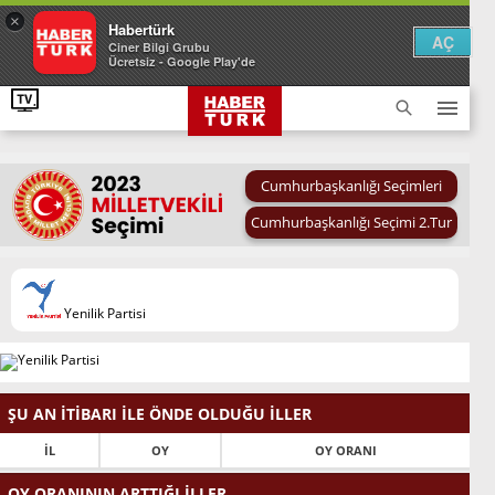
×
Habertürk
AÇ
Ciner Bilgi Grubu
Ücretsiz - Google Play'de
Cumhurbaşkanlığı Seçimleri
Cumhurbaşkanlığı Seçimi 2.Tur
Yenilik Partisi
ŞU AN İTİBARI İLE ÖNDE OLDUĞU İLLER
İL
OY
OY ORANI
OY ORANININ ARTTIĞI İLLER