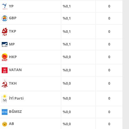
YP
%0,1
0
GBP
%0,1
0
TKP
%0,1
0
MP
%0,1
0
HKP
%0,0
0
VATAN
%0,0
0
TKH
%0,0
0
İYİ Parti
%0,0
0
BĞMSZ
%0,0
0
AB
%0,0
0