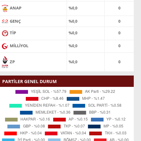
ANAP
%0,0
0
GENÇ
%0,0
0
TİP
%0,0
0
MİLLİYOL
%0,0
0
ZP
%0,0
0
PARTİLER GENEL DURUM