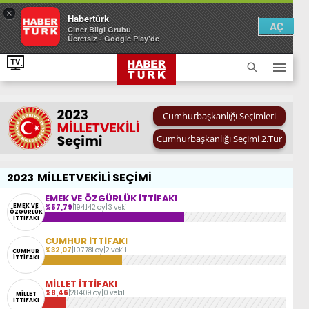
×
Habertürk
AÇ
Ciner Bilgi Grubu
Ücretsiz - Google Play'de
Cumhurbaşkanlığı Seçimleri
Cumhurbaşkanlığı Seçimi 2.Tur
2023
MİLLETVEKİLİ SEÇİMİ
EMEK VE ÖZGÜRLÜK İTTİFAKI
EMEK VE
%57,79
|
194.142 oy
|
3 vekil
ÖZGÜRLÜK
İTTİFAKI
CUMHUR İTTİFAKI
%32,07
|
107.781 oy
|
2 vekil
CUMHUR
İTTİFAKI
MİLLET İTTİFAKI
%8,46
|
28.409 oy
|
0 vekil
MİLLET
İTTİFAKI