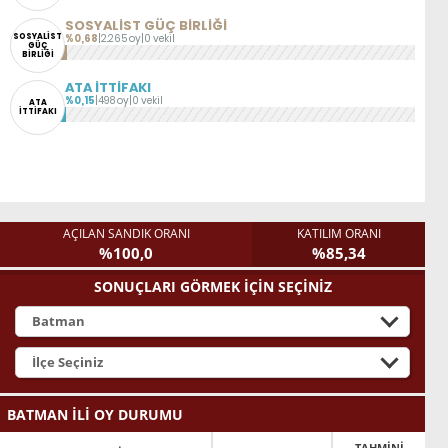
SOSYALİST GÜÇ BİRLİĞİ
SOSYALİST
%0,68
|
2.265 oy
|
0 vekil
GÜÇ
BİRLİĞİ
ATA İTTİFAKI
%0,15
|
498 oy
|
0 vekil
ATA
İTTİFAKI
AÇILAN SANDIK ORANI
KATILIM ORANI
%100,0
%85,34
SONUÇLARI GÖRMEK İÇİN SEÇİNİZ
BATMAN İLİ OY DURUMU
TAHMİNİ