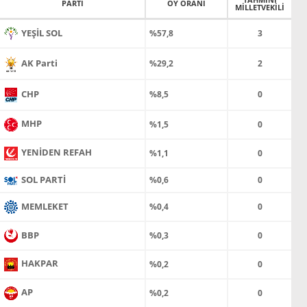
PARTİ
OY ORANI
MİLLETVEKİLİ
YEŞİL SOL
%57,8
3
AK Parti
%29,2
2
CHP
%8,5
0
MHP
%1,5
0
YENİDEN REFAH
%1,1
0
SOL PARTİ
%0,6
0
MEMLEKET
%0,4
0
BBP
%0,3
0
HAKPAR
%0,2
0
AP
%0,2
0