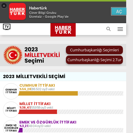
×
Habertürk
AÇ
Ciner Bilgi Grubu
Ücretsiz - Google Play'de
Cumhurbaşkanlığı Seçimleri
Cumhurbaşkanlığı Seçimi 2.Tur
2023
MİLLETVEKİLİ SEÇİMİ
CUMHUR İTTİFAKI
%56,28
|
86.502 oy
|
1 vekil
CUMHUR
İTTİFAKI
MİLLET İTTİFAKI
%36,41
|
55.958 oy
|
1 vekil
MİLLET
İTTİFAKI
EMEK VE ÖZGÜRLÜK İTTİFAKI
EMEK VE
%3,21
|
4.934 oy
|
0 vekil
ÖZGÜRLÜK
İTTİFAKI