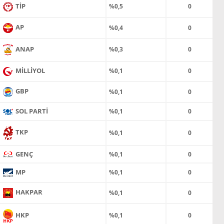
TİP
%0,5
0
AP
%0,4
0
ANAP
%0,3
0
MİLLİYOL
%0,1
0
GBP
%0,1
0
SOL PARTİ
%0,1
0
TKP
%0,1
0
GENÇ
%0,1
0
MP
%0,1
0
HAKPAR
%0,1
0
HKP
%0,1
0