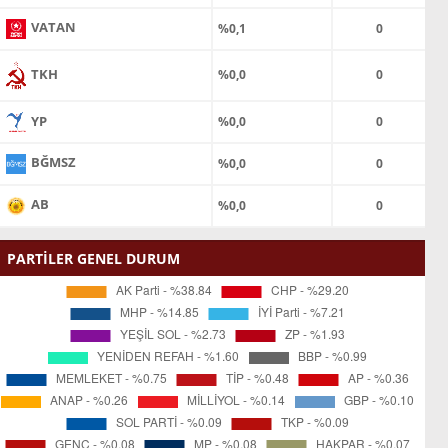
VATAN
%0,1
0
TKH
%0,0
0
YP
%0,0
0
BĞMSZ
%0,0
0
AB
%0,0
0
PARTİLER GENEL DURUM