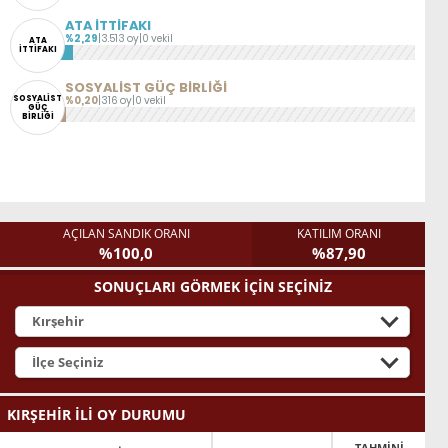
ATA İTTİFAKI
%2,29
|
3.513 oy
|
0 vekil
ATA
İTTİFAKI
SOSYALİST GÜÇ BİRLİĞİ
SOSYALİST
%0,20
|
316 oy
|
0 vekil
GÜÇ
BİRLİĞİ
AÇILAN SANDIK ORANI
KATILIM ORANI
%100,0
%87,90
SONUÇLARI GÖRMEK İÇİN SEÇİNİZ
KIRŞEHİR İLİ OY DURUMU
TAHMİNİ