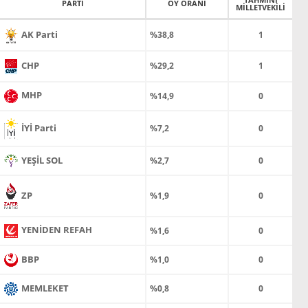
PARTİ
OY ORANI
MİLLETVEKİLİ
AK Parti
%38,8
1
CHP
%29,2
1
MHP
%14,9
0
İYİ Parti
%7,2
0
YEŞİL SOL
%2,7
0
ZP
%1,9
0
YENİDEN REFAH
%1,6
0
BBP
%1,0
0
MEMLEKET
%0,8
0