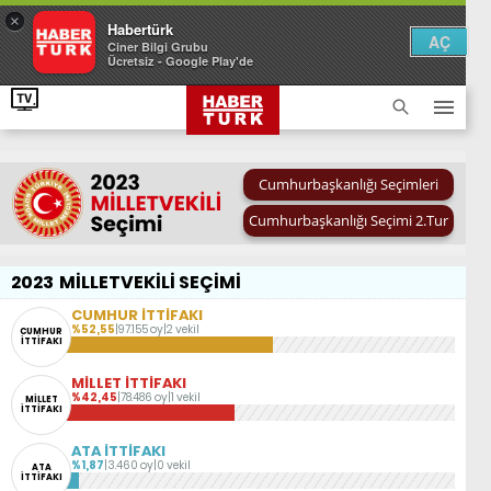
×
Habertürk
AÇ
Ciner Bilgi Grubu
Ücretsiz - Google Play'de
Cumhurbaşkanlığı Seçimleri
Cumhurbaşkanlığı Seçimi 2.Tur
2023
MİLLETVEKİLİ SEÇİMİ
CUMHUR İTTİFAKI
%52,55
|
97.155 oy
|
2 vekil
CUMHUR
İTTİFAKI
MİLLET İTTİFAKI
%42,45
|
78.486 oy
|
1 vekil
MİLLET
İTTİFAKI
ATA İTTİFAKI
%1,87
|
3.460 oy
|
0 vekil
ATA
İTTİFAKI