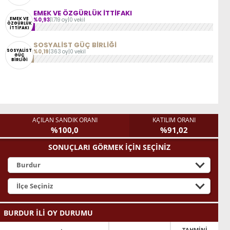
EMEK VE ÖZGÜRLÜK İTTİFAKI
EMEK VE
%0,93
|
1.719 oy
|
0 vekil
ÖZGÜRLÜK
İTTİFAKI
SOSYALİST GÜÇ BİRLİĞİ
SOSYALİST
%0,19
|
363 oy
|
0 vekil
GÜÇ
BİRLİĞİ
AÇILAN SANDIK ORANI
KATILIM ORANI
%100,0
%91,02
SONUÇLARI GÖRMEK İÇİN SEÇİNİZ
BURDUR İLİ OY DURUMU
TAHMİNİ