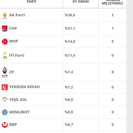
PARTİ
OY ORANI
MİLLETVEKİLİ
AK Parti
%36,6
2
CHP
%31,1
1
MHP
%14,0
0
İYİ Parti
%11,4
0
ZP
%1,4
0
YENİDEN REFAH
%1,2
0
YEŞİL SOL
%0,9
0
MEMLEKET
%0,8
0
BBP
%0,7
0