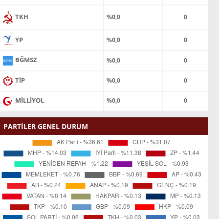
TKH
%0,0
0
YP
%0,0
0
BĞMSZ
%0,0
0
TİP
%0,0
0
MİLLİYOL
%0,0
0
PARTİLER GENEL DURUM