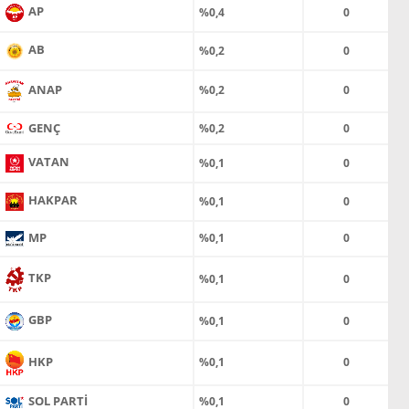
AP
%0,4
0
AB
%0,2
0
ANAP
%0,2
0
GENÇ
%0,2
0
VATAN
%0,1
0
HAKPAR
%0,1
0
MP
%0,1
0
TKP
%0,1
0
GBP
%0,1
0
HKP
%0,1
0
SOL PARTİ
%0,1
0