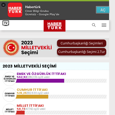
×
Habertürk
AÇ
Ciner Bilgi Grubu
Ücretsiz - Google Play'de
Cumhurbaşkanlığı Seçimleri
Cumhurbaşkanlığı Seçimi 2.Tur
2023
MİLLETVEKİLİ SEÇİMİ
EMEK VE ÖZGÜRLÜK İTTİFAKI
EMEK VE
%52,92
|
289.239 oy
|
6 vekil
ÖZGÜRLÜK
İTTİFAKI
CUMHUR İTTİFAKI
%35,25
|
192.630 oy
|
2 vekil
CUMHUR
İTTİFAKI
MİLLET İTTİFAKI
%8,73
|
47.742 oy
|
0 vekil
MİLLET
İTTİFAKI