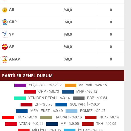
AB
%0,0
0
GBP
%0,0
0
YP
%0,0
0
AP
%0,0
0
ANAP
%0,0
0
PARTİLER GENEL DURUM