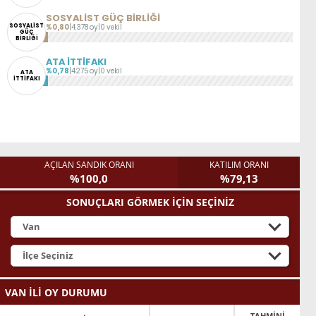
SOSYALİST GÜÇ BİRLİĞİ
SOSYALİST
%0,80
|
4.378 oy
|
0 vekil
GÜÇ
BİRLİĞİ
ATA İTTİFAKI
%0,78
|
4.275 oy
|
0 vekil
ATA
İTTİFAKI
AÇILAN SANDIK ORANI
KATILIM ORANI
%100,0
%79,13
SONUÇLARI GÖRMEK İÇİN SEÇİNİZ
VAN İLİ OY DURUMU
TAHMİNİ