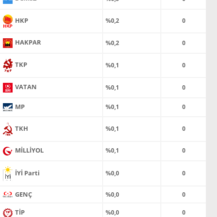
HKP
%0,2
0
HAKPAR
%0,2
0
TKP
%0,1
0
VATAN
%0,1
0
MP
%0,1
0
TKH
%0,1
0
MİLLİYOL
%0,1
0
İYİ Parti
%0,0
0
GENÇ
%0,0
0
TİP
%0,0
0