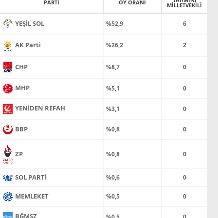
PARTİ
OY ORANI
MİLLETVEKİLİ
YEŞİL SOL
%52,9
6
AK Parti
%26,2
2
CHP
%8,7
0
MHP
%5,1
0
YENİDEN REFAH
%3,1
0
BBP
%0,8
0
ZP
%0,8
0
SOL PARTİ
%0,6
0
MEMLEKET
%0,5
0
BĞMSZ
%0,5
0