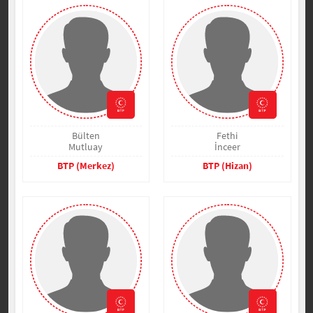
Bülten
Fethi
Mutluay
İnceer
BTP (Merkez)
BTP (Hizan)