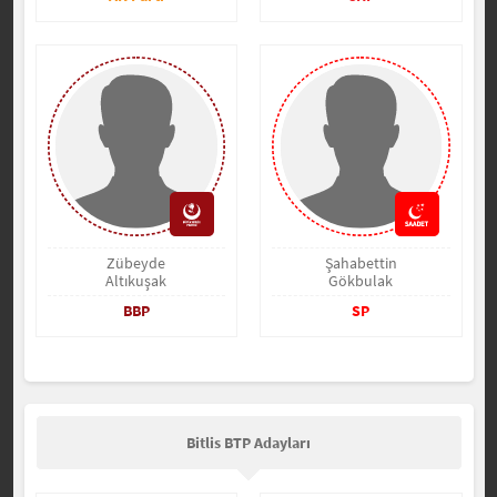
Zübeyde
Şahabettin
Altıkuşak
Gökbulak
BBP
SP
Bitlis BTP Adayları