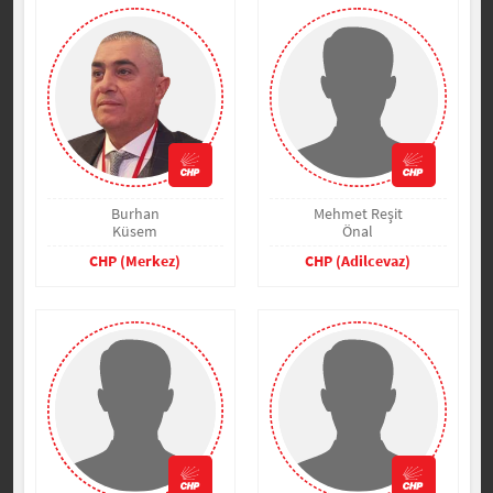
Burhan
Mehmet Reşit
Küsem
Önal
CHP (Merkez)
CHP (Adilcevaz)