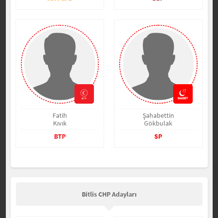
Fatih
Şahabettin
Kıvık
Gökbulak
BTP
SP
Bitlis CHP Adayları