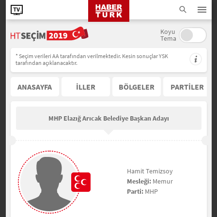
Koyu
Tema
* Seçim verileri AA tarafından verilmektedir. Kesin sonuçlar YSK
tarafından açıklanacaktır.
ANASAYFA
İLLER
BÖLGELER
PARTİLER
MHP Elazığ Arıcak Belediye Başkan Adayı
Hamit Temizsoy
Mesleği:
Memur
Parti:
MHP