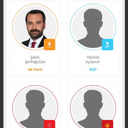
Şahin
Hikmet
Şerifoğulları
Aydemir
AK Parti
DSP