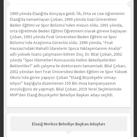
1969 yılında Elazığ’da dünyaya geldi. İlk, Orta ve Lise öğrenimini
Elazığ’da tamamlayan Çoban, 1990 yılında Gazi Üniversitesi
Beden Eğitimi ve Spor Bölümü'nden mezun oldu. 1991 yılında,
orta öğretimde Beden Eğitimi Öğretmeni olarak göreve başlayan
Çoban, 1993 yılında Fırat Üniversitesi Beden Eğitimi ve Spor
Bölümü’nde Araştırma Görevlisi oldu. 1996 yılında, “Fırat
Havzası'ndaki Mahalli İdarelerin Spora Yaklaşımlarının Analizi”
adlı yüksek lisans çalışmasını bitiren Doç. Dr. Bilal Çoban, 2002
yılında "Spor Hizmetleri Konusunda Halkın Belediyelerden
Beklentileri" adlı çalışma ile doktorasını tamamladı. Bilal Çoban,
2002 yılından beri Fırat Üniversitesi Beden Eğitimi ve Spor Yüksek
Okulu'nda görev yapıyor. Çoban "Elazığ Büyükşehir olmayı
istiyor" başlığıyla düzenlenen 150 Bin imza kampanyasının
öncülüğünü de yapmıştı. Bilal Çoban, 2019 Yerel Seçimlerinde
MHP'den Elazığ Büyükşehir Belediye Başkan adayı seçildi.
Elazığ Merkez Belediye Başkan Adayları