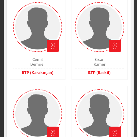
Cemil
Ercan
Demirel
Kamer
BTP (Karakoçan)
BTP (Baskil)