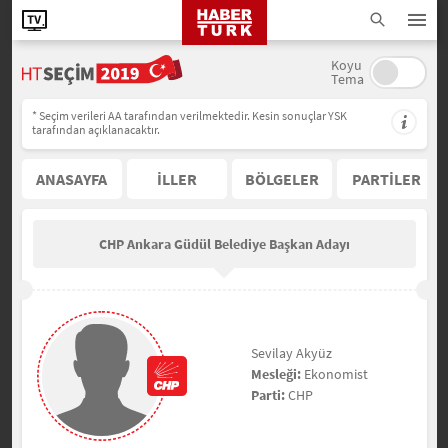
Koyu
Tema
* Seçim verileri AA tarafından verilmektedir. Kesin sonuçlar YSK
tarafından açıklanacaktır.
ANASAYFA
İLLER
BÖLGELER
PARTİLER
CHP Ankara Güdül Belediye Başkan Adayı
Sevilay Akyüz
Mesleği:
Ekonomist
Parti:
CHP