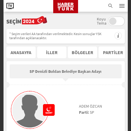
Koyu
Tema
* Seçim verileri AA tarafından verilmektedir. Kesin sonuçlar YSK
tarafından açıklanacaktır.
ANASAYFA
İLLER
BÖLGELER
PARTİLER
SP Denizli Buldan Belediye Başkan Adayı
ADEM ÖZCAN
Parti:
SP