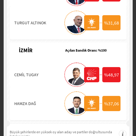
%31,68
TURGUT ALTINOK
İZMİR
Açılan Sandık Oranı: %100
%48,97
CEMİL TUGAY
%37,06
HAMZA DAĞ
Büyük şehirlerde en yüksek oy alan aday ve partiler doğrultusunda