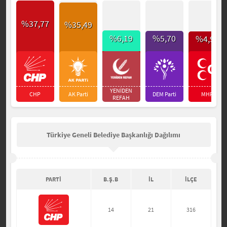
%37,77
%35,49
%6,19
%5,70
%4,99
YENİDEN
CHP
AK Parti
DEM Parti
MHP
REFAH
Türkiye Geneli Belediye Başkanlığı Dağılımı
PARTİ
B.Ş.B
İL
İLÇE
14
21
316