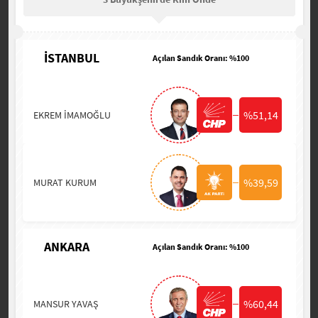
İSTANBUL
Açılan Sandık Oranı: %100
%51,14
EKREM İMAMOĞLU
%39,59
MURAT KURUM
ANKARA
Açılan Sandık Oranı: %100
%60,44
MANSUR YAVAŞ