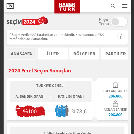
Koyu
Tema
* Seçim verileri AA tarafından verilmektedir. Kesin sonuçlar YSK
tarafından açıklanacaktır.
ANASAYFA
İLLER
BÖLGELER
PARTİLER
2024 Yerel Seçim Sonuçları
TÜRKİYE GENELİ
TOPLAM SANDIK
206.806
A. SANDIK ORANI
KATILIM ORANI
AÇILAN SANDIK
%100
%78,6
206.806
3 Büyükşehirde Kim Önde