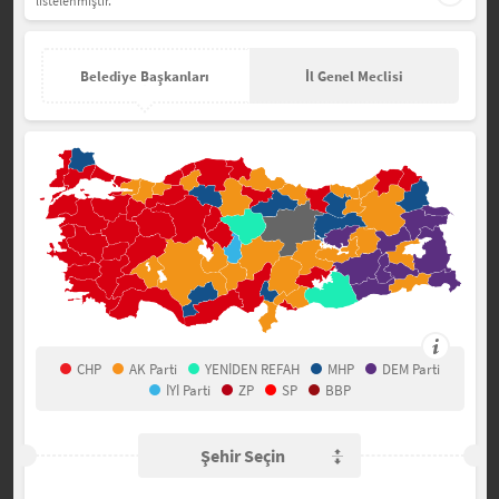
listelenmiştir.
Belediye Başkanları
İl Genel Meclisi
CHP
AK Parti
YENİDEN REFAH
MHP
DEM Parti
İYİ Parti
ZP
SP
BBP
Şehir Seçin