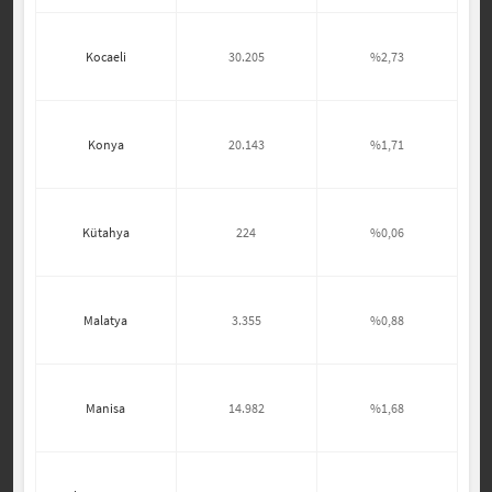
Kocaeli
30.205
%2,73
Konya
20.143
%1,71
Kütahya
224
%0,06
Malatya
3.355
%0,88
Manisa
14.982
%1,68