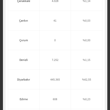
Çanakkale
4.028
%1,14
Çankırı
41
%0,03
Çorum
0
%0,00
Denizli
7.252
%1,15
Diyarbakır
445.365
%62,55
Edirne
608
%0,23