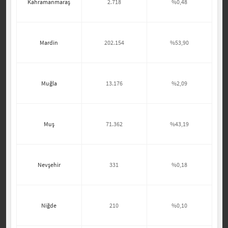
Kahramanmaraş
2.718
%0,48
Mardin
202.154
%53,90
Muğla
13.176
%2,09
Muş
71.362
%43,19
Nevşehir
331
%0,18
Niğde
210
%0,10