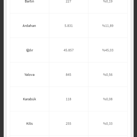
Bartın
227
%0,19
Ardahan
5.831
%11,89
Iğdır
45.857
%45,03
Yalova
845
%0,56
Karabük
118
%0,08
Kilis
255
%0,33