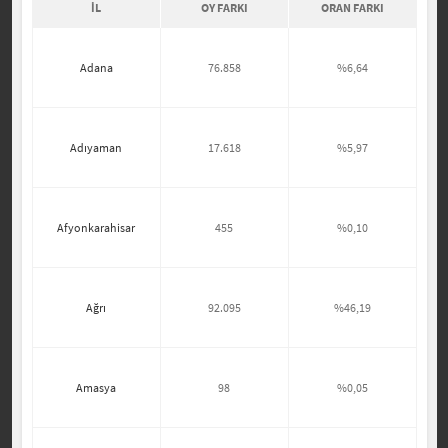
İL
OY FARKI
ORAN FARKI
Adana
76.858
%6,64
Adıyaman
17.618
%5,97
Afyonkarahisar
455
%0,10
Ağrı
92.095
%46,19
Amasya
98
%0,05