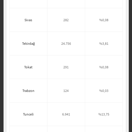
Sivas
282
%0,08
Tekirdağ
24.756
%3,81
Tokat
291
%0,08
Trabzon
124
%0,03
Tunceli
6.941
%13,75