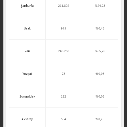
Şanlıurfa
211.802
%24,23
Uşak
975
%0,43
Van
240.288
%55,26
Yozgat
73
%0,03
Zonguldak
122
%0,03
Aksaray
554
%0,25