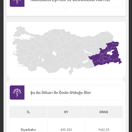
Şu An İtibarı İle Önde Olduğu İller
İL
OY
ORAN
Diyarbakır
445.365
%62,55