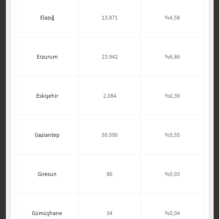
Elazığ
13.871
%4,58
Erzurum
23.942
%6,86
Eskişehir
2.084
%0,39
Gaziantep
50.590
%5,55
Giresun
86
%0,03
Gümüşhane
34
%0,04