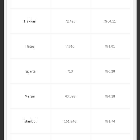
Hakkari
72.423
%54,11
Hatay
7.816
%1,01
Isparta
713
%0,28
Mersin
43.598
%4,18
İstanbul
151.246
%1,74