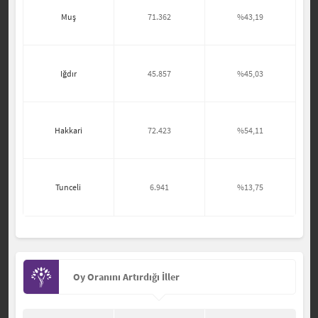
Muş
71.362
%43,19
Iğdır
45.857
%45,03
Hakkari
72.423
%54,11
Tunceli
6.941
%13,75
Oy Oranını Artırdığı İller