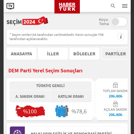
Koyu
Tema
* Seçim verileri AA tarafından verilmektedir. Kesin sonuçlar YSK
tarafından açıklanacaktır.
ANASAYFA
İLLER
BÖLGELER
PARTİLER
DEM Parti Yerel Seçim Sonuçları
TÜRKİYE GENELİ
TOPLAM SANDIK
206.806
A. SANDIK ORANI
KATILIM ORANI
AÇILAN SANDIK
%100
%78,6
206.806
HALKLARIN EŞİTLİK VE DEMOKRASİ PARTİSİ