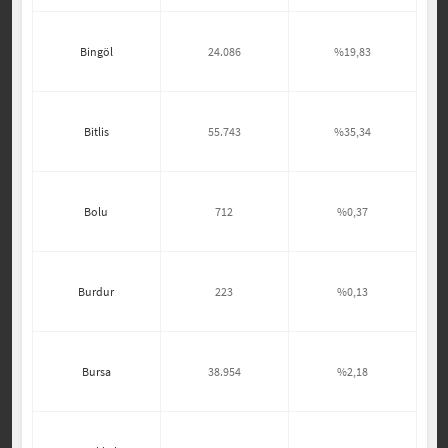
Bingöl
24.086
%19,83
Bitlis
55.743
%35,34
Bolu
712
%0,37
Burdur
223
%0,13
Bursa
38.954
%2,18