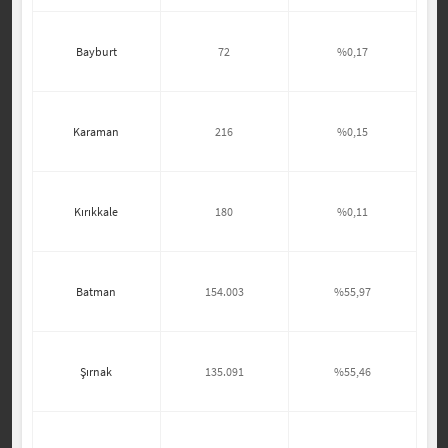
Bayburt
72
%0,17
Karaman
216
%0,15
Kırıkkale
180
%0,11
Batman
154.003
%55,97
Şırnak
135.091
%55,46