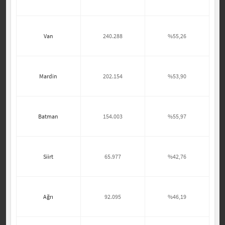
Van
240.288
%55,26
Mardin
202.154
%53,90
Batman
154.003
%55,97
Siirt
65.977
%42,76
Ağrı
92.095
%46,19