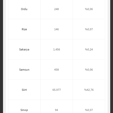
Ordu
248
%0,06
Rize
146
%0,07
Sakarya
1.456
%0,24
Samsun
458
%0,06
Siirt
65.977
%42,76
Sinop
94
%0,07