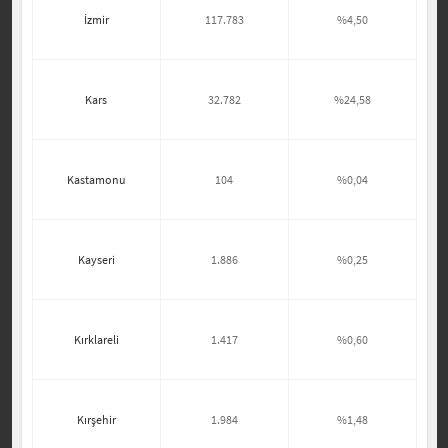
İzmir
117.783
%4,50
Kars
32.782
%24,58
Kastamonu
104
%0,04
Kayseri
1.886
%0,25
Kırklareli
1.417
%0,60
Kırşehir
1.984
%1,48