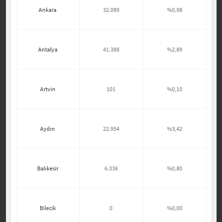
Ankara
32.089
%0,98
Antalya
41.388
%2,89
Artvin
101
%0,10
Aydın
22.954
%3,42
Balıkesir
6.336
%0,80
Bilecik
0
%0,00