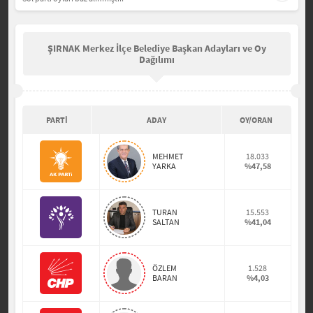
ŞIRNAK Merkez İlçe Belediye Başkan Adayları ve Oy
Dağılımı
PARTİ
ADAY
OY/ORAN
MEHMET
18.033
YARKA
%47,58
TURAN
15.553
SALTAN
%41,04
ÖZLEM
1.528
BARAN
%4,03