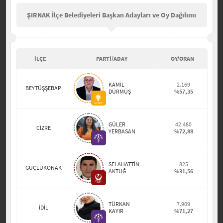
ŞIRNAK İlçe Belediyeleri Başkan Adayları ve Oy Dağılımı
İLÇE
PARTİ/ADAY
OY/ORAN
KAMİL
2.169
BEYTÜŞŞEBAP
DÜRMÜŞ
%57,35
GÜLER
42.480
CİZRE
YERBASAN
%72,88
SELAHATTİN
825
GÜÇLÜKONAK
AKTUĞ
%31,56
TÜRKAN
7.909
İDİL
KAYIR
%71,27