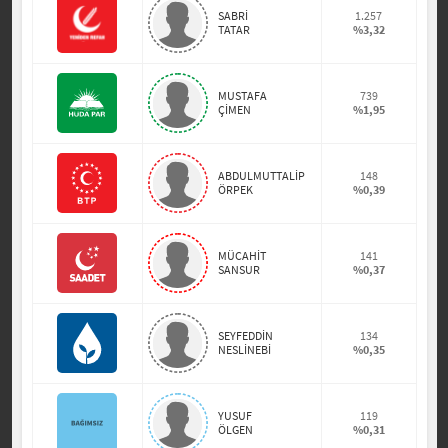
SABRİ
1.257
TATAR
%3,32
MUSTAFA
739
ÇİMEN
%1,95
ABDULMUTTALİP
148
ÖRPEK
%0,39
MÜCAHİT
141
SANSUR
%0,37
SEYFEDDİN
134
NESLİNEBİ
%0,35
YUSUF
119
ÖLGEN
%0,31