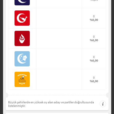
0
%0,00
0
%0,00
0
%0,00
0
%0,00
Büyük şehirlerde en yüksek oy alan aday ve partiler doğrultusunda
listelenmiştir.