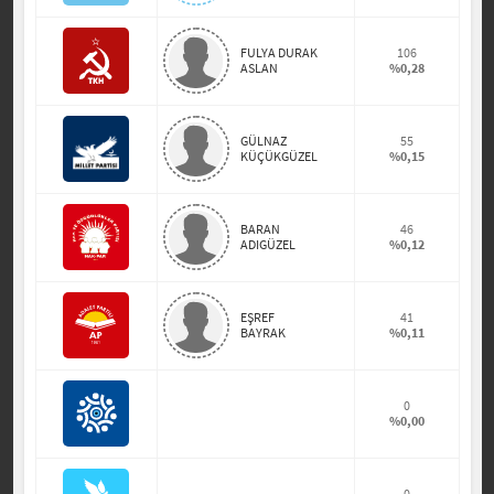
FULYA DURAK
106
ASLAN
%0,28
GÜLNAZ
55
KÜÇÜKGÜZEL
%0,15
BARAN
46
ADIGÜZEL
%0,12
EŞREF
41
BAYRAK
%0,11
0
%0,00
0