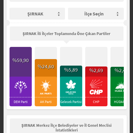
ŞIRNAK
İlçe Seçin
ŞIRNAK İli İlçeler Toplamında Öne Çıkan Partiler
%59,90
%24,60
%5,89
%2,69
%2,47
DEM Parti
AK Parti
Gelecek Partisi
CHP
HÜDAPAR
ŞIRNAK Merkez İlçe Belediyeler ve İl Genel Meclisi
İstatistikleri