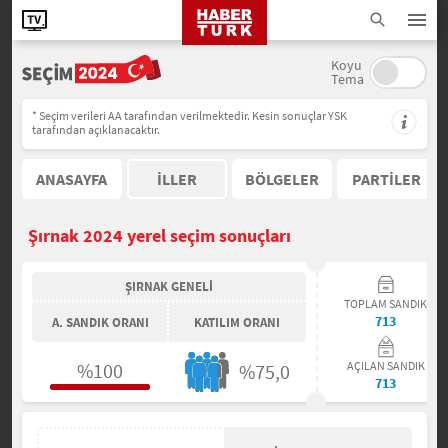
Koyu
Tema
* Seçim verileri AA tarafından verilmektedir. Kesin sonuçlar YSK
tarafından açıklanacaktır.
ANASAYFA
İLLER
BÖLGELER
PARTİLER
Şırnak 2024 yerel seçim sonuçları
ŞIRNAK GENELİ
TOPLAM SANDIK
713
A. SANDIK ORANI
KATILIM ORANI
%100
AÇILAN SANDIK
%75,0
713