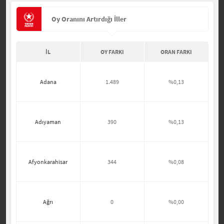
Oy Oranını Artırdığı İller
İL
OY FARKI
ORAN FARKI
Adana
1.489
%0,13
Adıyaman
390
%0,13
Afyonkarahisar
344
%0,08
Ağrı
0
%0,00