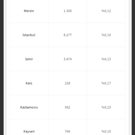
Mersin
1.300
%0,12
İstanbul
8.277
%0,10
İzmir
3.474
%0,13
Kars
228
%0,17
Kastamonu
562
%0,23
Kayseri
766
%0,10