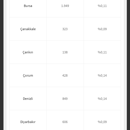
Bursa
1.949
%0,11
Çanakkale
323
%0,09
Çankırı
138
%0,11
Çorum
428
%0,14
Denizli
849
%0,14
Diyarbakır
606
%0,09