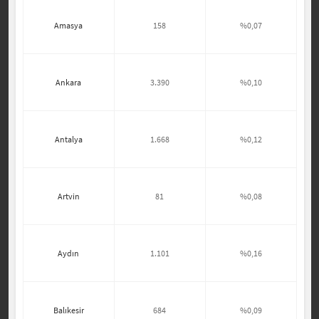
Amasya
158
%0,07
Ankara
3.390
%0,10
Antalya
1.668
%0,12
Artvin
81
%0,08
Aydın
1.101
%0,16
Balıkesir
684
%0,09