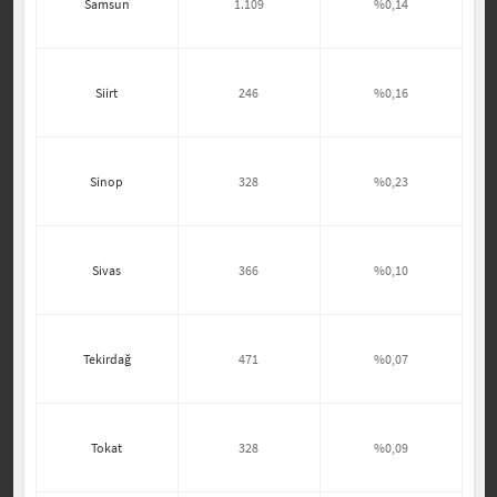
Samsun
1.109
%0,14
Siirt
246
%0,16
Sinop
328
%0,23
Sivas
366
%0,10
Tekirdağ
471
%0,07
Tokat
328
%0,09