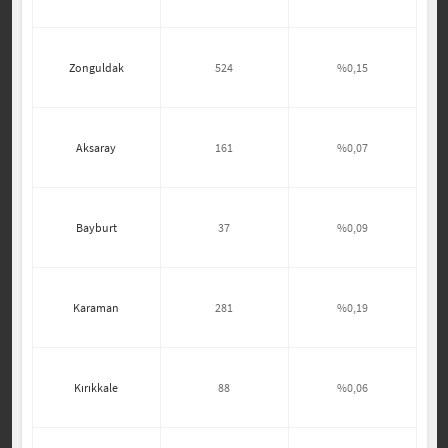
Zonguldak
524
%0,15
Aksaray
161
%0,07
Bayburt
37
%0,09
Karaman
281
%0,19
Kırıkkale
88
%0,06