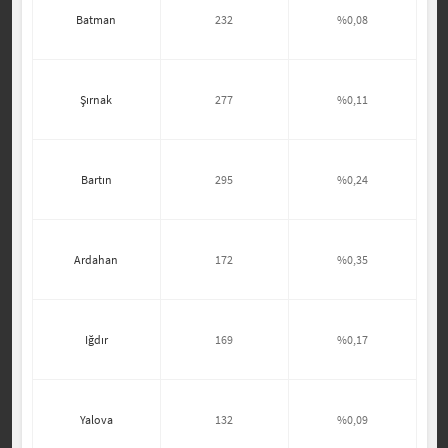
Batman
232
%0,08
Şırnak
277
%0,11
Bartın
295
%0,24
Ardahan
172
%0,35
Iğdır
169
%0,17
Yalova
132
%0,09