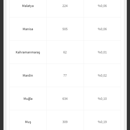
Malatya
224
%0,06
Manisa
505
%0,06
Kahramanmaraş
62
%0,01
Mardin
77
%0,02
Muğla
634
%0,10
Muş
309
%0,19