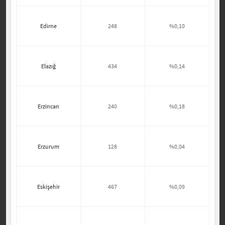
Edirne
248
%0,10
Elazığ
434
%0,14
Erzincan
240
%0,18
Erzurum
128
%0,04
Eskişehir
467
%0,09