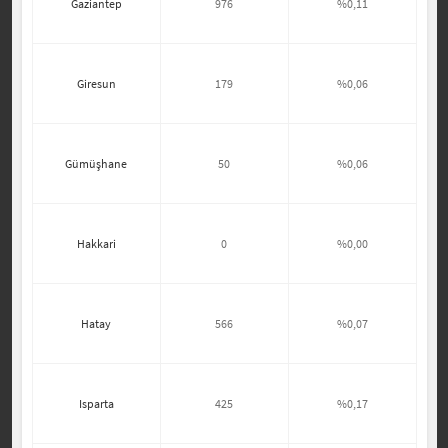
Gaziantep
976
%0,11
Giresun
179
%0,06
Gümüşhane
50
%0,06
Hakkari
0
%0,00
Hatay
566
%0,07
Isparta
425
%0,17