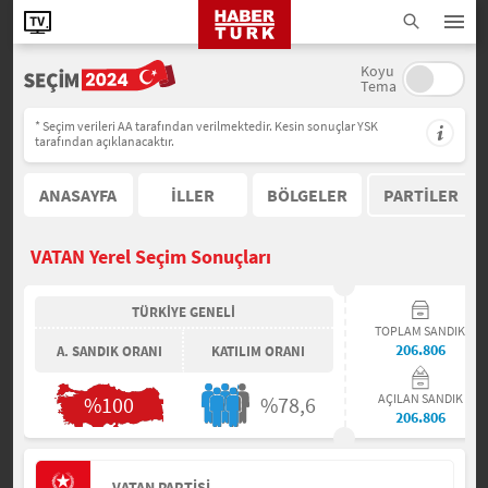
Koyu
Tema
* Seçim verileri AA tarafından verilmektedir. Kesin sonuçlar YSK
tarafından açıklanacaktır.
ANASAYFA
İLLER
BÖLGELER
PARTİLER
VATAN Yerel Seçim Sonuçları
TÜRKİYE GENELİ
TOPLAM SANDIK
206.806
A. SANDIK ORANI
KATILIM ORANI
AÇILAN SANDIK
%100
%78,6
206.806
VATAN PARTİSİ