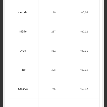
Nevşehir
110
%0,06
Niğde
257
%0,12
Ordu
512
%0,11
Rize
308
%0,15
Sakarya
746
%0,12