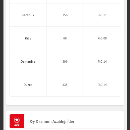
Karabük
156
%0,11
Kilis
66
%0,09
Osmaniye
396
%0,14
Düzce
335
%0,14
Oy Oranının Azaldığı İller