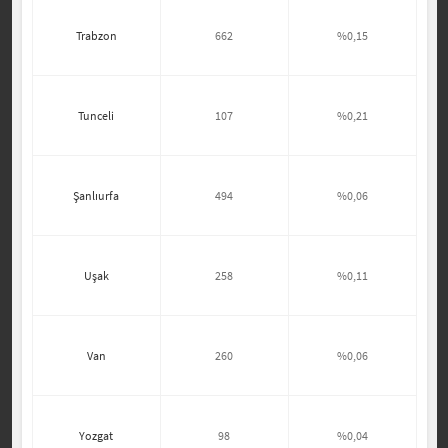
Trabzon
662
%0,15
Tunceli
107
%0,21
Şanlıurfa
494
%0,06
Uşak
258
%0,11
Van
260
%0,06
Yozgat
98
%0,04