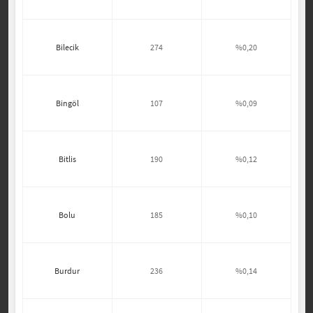
Bilecik
274
%0,20
Bingöl
107
%0,09
Bitlis
190
%0,12
Bolu
185
%0,10
Burdur
236
%0,14