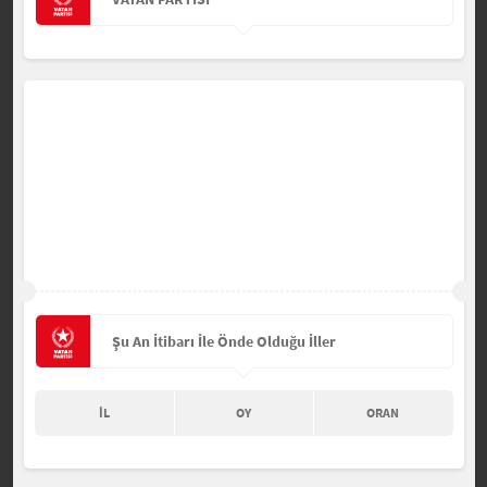
Şu An İtibarı İle Önde Olduğu İller
İL
OY
ORAN