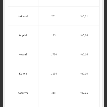
Kırklareli
261
%0,11
Kırşehir
113
%0,08
Kocaeli
1.750
%0,16
Konya
1.194
%0,10
Kütahya
388
%0,11