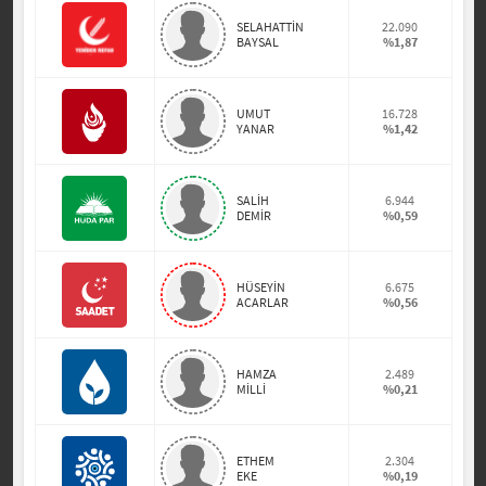
SELAHATTİN
22.090
BAYSAL
%1,87
UMUT
16.728
YANAR
%1,42
SALİH
6.944
DEMİR
%0,59
HÜSEYİN
6.675
ACARLAR
%0,56
HAMZA
2.489
MİLLİ
%0,21
ETHEM
2.304
EKE
%0,19