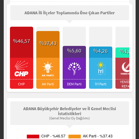
ADANA İli İlçeler Toplamında Öne Çıkan Partiler
%46,57
%37,43
%5,60
%4,26
%1,87
YENİDEN
CHP
AK Parti
DEM Parti
İYİ Parti
REFAH
ADANA Büyükşehir Belediyeler ve İl Genel Meclisi
İstatistikleri
(Genel Meclisi Oy Dağılımı)