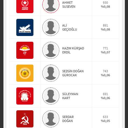
AHMET
930
SUSEVEN
%0,08
ALİ
891
GEÇİOĞLU
%0,08
KAZIM KÜRŞAD
771
ERDİL
%0,07
SEZGİN DOĞAN
743
GÜROCAK
%0,06
SÜLEYMAN
691
KART
%0,06
SERDAR
633
DOĞAN
%0,05