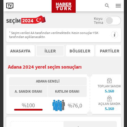
Koyu
Tema
* Seçim verileri AA tarafından verilmektedir. Kesin sonuçlar YSK
tarafından açıklanacaktır.
ANASAYFA
İLLER
BÖLGELER
PARTİLER
Adana 2024 yerel seçim sonuçları
ADANA GENELİ
TOPLAM SANDIK
5.160
A. SANDIK ORANI
KATILIM ORANI
%100
AÇILAN SANDIK
%76,0
5.160