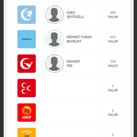
AZAD
498
SEYİTOĞLU
%0,04
MEHMET TURAN
443
BAYBURT
%0,04
MEHMET
338
FER
%0,03
0
%0,00
0
%0,00
0