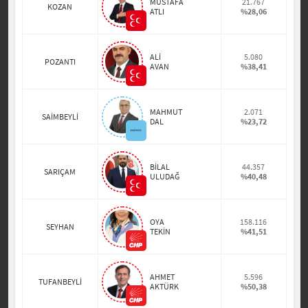
MUSTAFA
21.767
KOZAN
ATLI
%28,06
ALİ
5.080
POZANTI
AVAN
%38,41
MAHMUT
2.071
SAİMBEYLİ
DAL
%23,72
BİLAL
44.357
SARIÇAM
ULUDAĞ
%40,48
OYA
158.116
SEYHAN
TEKİN
%41,51
AHMET
5.596
TUFANBEYLİ
AKTÜRK
%50,38