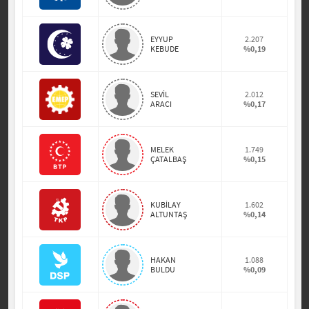
EYYUP
2.207
KEBUDE
%0,19
SEVİL
2.012
ARACI
%0,17
MELEK
1.749
ÇATALBAŞ
%0,15
KUBİLAY
1.602
ALTUNTAŞ
%0,14
HAKAN
1.088
BULDU
%0,09