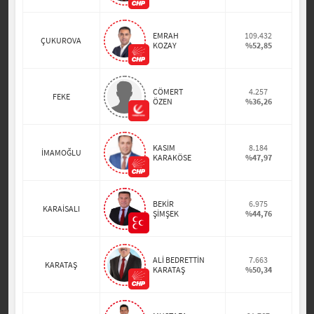
EMRAH
109.432
ÇUKUROVA
KOZAY
%52,85
CÖMERT
4.257
FEKE
ÖZEN
%36,26
KASIM
8.184
İMAMOĞLU
KARAKÖSE
%47,97
BEKİR
6.975
KARAİSALI
ŞİMŞEK
%44,76
ALİ BEDRETTİN
7.663
KARATAŞ
KARATAŞ
%50,34