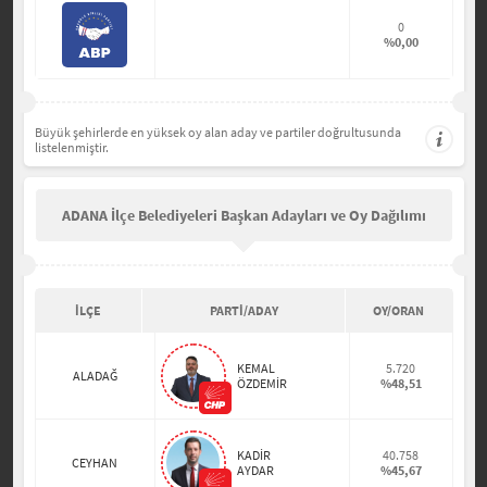
0
%0,00
Büyük şehirlerde en yüksek oy alan aday ve partiler doğrultusunda
listelenmiştir.
ADANA İlçe Belediyeleri Başkan Adayları ve Oy Dağılımı
İLÇE
PARTİ/ADAY
OY/ORAN
KEMAL
5.720
ALADAĞ
ÖZDEMİR
%48,51
KADİR
40.758
CEYHAN
AYDAR
%45,67