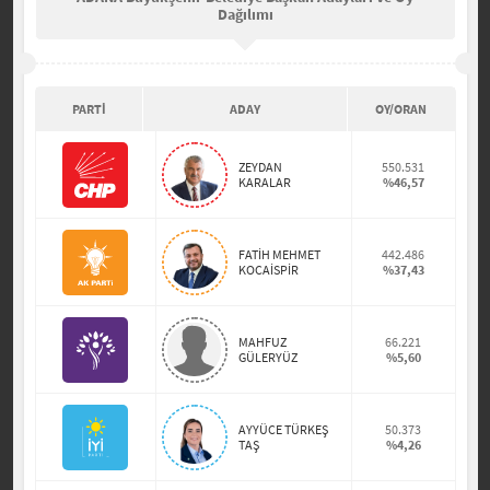
Dağılımı
PARTİ
ADAY
OY/ORAN
ZEYDAN
550.531
KARALAR
%46,57
FATİH MEHMET
442.486
KOCAİSPİR
%37,43
MAHFUZ
66.221
GÜLERYÜZ
%5,60
AYYÜCE TÜRKEŞ
50.373
TAŞ
%4,26