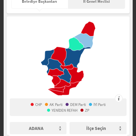
Belediye Başkanları
İl Genel Meclisi
CHP
AK Parti
DEM Parti
İYİ Parti
YENİDEN REFAH
ZP
ADANA
İlçe Seçin