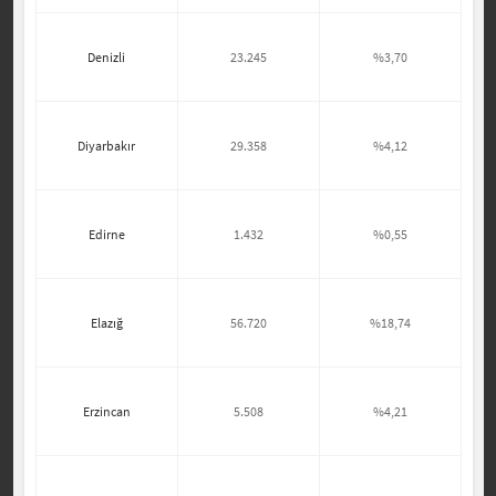
Denizli
23.245
%3,70
Diyarbakır
29.358
%4,12
Edirne
1.432
%0,55
Elazığ
56.720
%18,74
Erzincan
5.508
%4,21