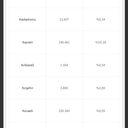
Kastamonu
13.407
%5,54
Kayseri
146.461
%19,18
Kırklareli
1.394
%0,59
Kırşehir
3.869
%2,89
Kocaeli
100.340
%9,05