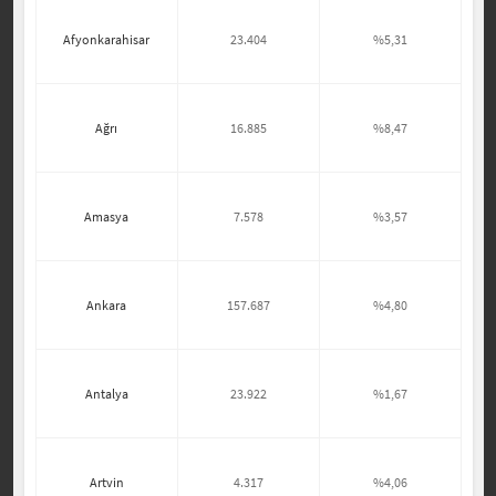
Afyonkarahisar
23.404
%5,31
Ağrı
16.885
%8,47
Amasya
7.578
%3,57
Ankara
157.687
%4,80
Antalya
23.922
%1,67
Artvin
4.317
%4,06