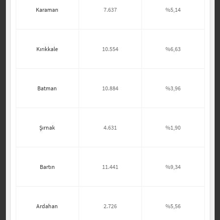
Karaman
7.637
%5,14
Kırıkkale
10.554
%6,63
Batman
10.884
%3,96
Şırnak
4.631
%1,90
Bartın
11.441
%9,34
Ardahan
2.726
%5,56