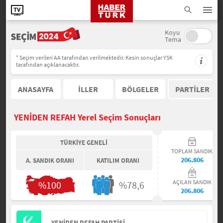
Koyu
Tema
* Seçim verileri AA tarafından verilmektedir. Kesin sonuçlar YSK
tarafından açıklanacaktır.
ANASAYFA
İLLER
BÖLGELER
PARTİLER
YENİDEN REFAH Yerel Seçim Sonuçları
TÜRKİYE GENELİ
TOPLAM SANDIK
206.806
A. SANDIK ORANI
KATILIM ORANI
AÇILAN SANDIK
%100
%78,6
206.806
YENİDEN REFAH PARTİSİ