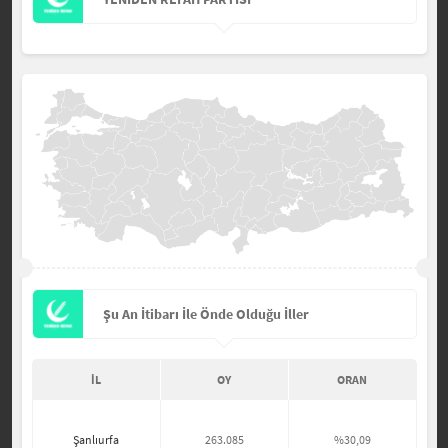
Şu An İtibarı İle Önde Olduğu İller
İL
OY
ORAN
Şanlıurfa
263.085
%30,09