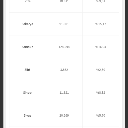
Rize
18.811
%9,31
Sakarya
91.001
%15,17
Samsun
124.294
%16,04
Siirt
3.862
%2,50
Sinop
11.621
%8,32
Sivas
20.269
%5,70