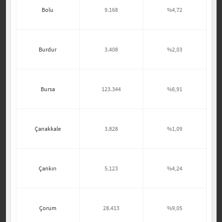
Bolu
9.168
%4,72
Burdur
3.408
%2,03
Bursa
123.344
%6,91
Çanakkale
3.828
%1,09
Çankırı
5.123
%4,24
Çorum
28.413
%9,05