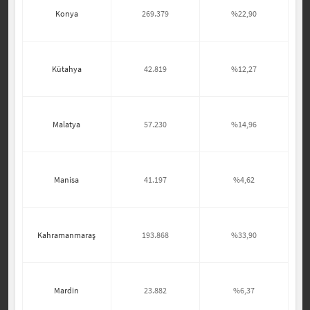
Konya
269.379
%22,90
Kütahya
42.819
%12,27
Malatya
57.230
%14,96
Manisa
41.197
%4,62
Kahramanmaraş
193.868
%33,90
Mardin
23.882
%6,37