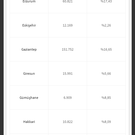
Erzurum
60.821
%17,43
Eskişehir
12.169
%2,26
Gaziantep
151.752
%16,65
Giresun
15.991
%5,66
Gümüşhane
6.909
%8,85
Hakkari
10.822
%8,09