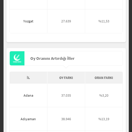
Yozgat
27.639
%11,53
Oy Oranını Artırdığı İller
İL
OY FARKI
ORAN FARKI
Adana
37.035
%3,20
Adıyaman
38.946
%13,19