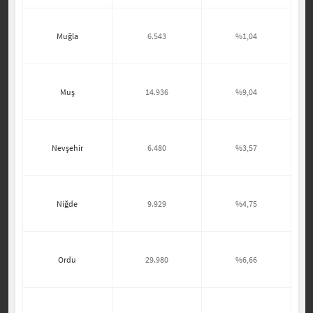
Muğla
6.543
%1,04
Muş
14.936
%9,04
Nevşehir
6.480
%3,57
Niğde
9.929
%4,75
Ordu
29.980
%6,66