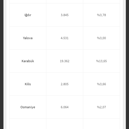
Iğdır
3.845
%3,78
Yalova
4.531
%3,00
Karabük
19.362
%13,65
Kilis
2.805
%3,66
Osmaniye
6.064
%2,07