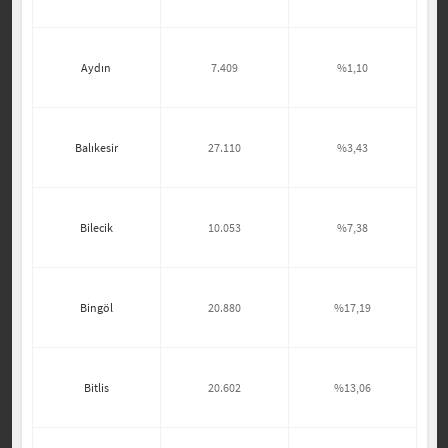
Aydın
7.409
%1,10
Balıkesir
27.110
%3,43
Bilecik
10.053
%7,38
Bingöl
20.880
%17,19
Bitlis
20.602
%13,06