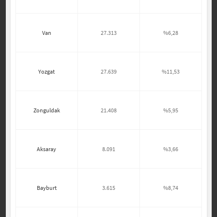
Van
27.313
%6,28
Yozgat
27.639
%11,53
Zonguldak
21.408
%5,95
Aksaray
8.091
%3,66
Bayburt
3.615
%8,74