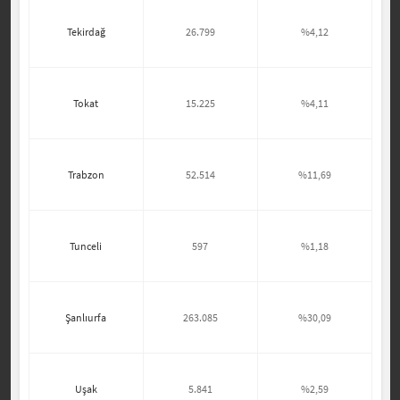
Tekirdağ
26.799
%4,12
Tokat
15.225
%4,11
Trabzon
52.514
%11,69
Tunceli
597
%1,18
Şanlıurfa
263.085
%30,09
Uşak
5.841
%2,59