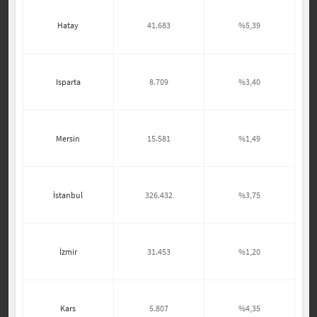
Hatay
41.683
%5,39
Isparta
8.709
%3,40
Mersin
15.581
%1,49
İstanbul
326.432
%3,75
İzmir
31.453
%1,20
Kars
5.807
%4,35