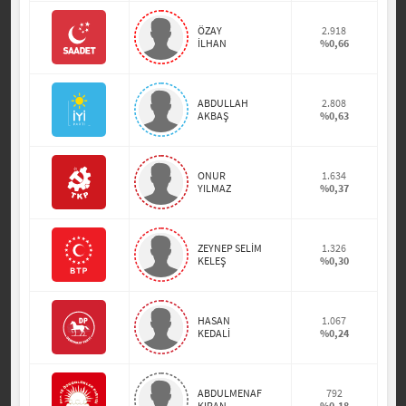
ÖZAY
2.918
İLHAN
%0,66
ABDULLAH
2.808
AKBAŞ
%0,63
ONUR
1.634
YILMAZ
%0,37
ZEYNEP SELİM
1.326
KELEŞ
%0,30
HASAN
1.067
KEDALİ
%0,24
ABDULMENAF
792
KIRAN
%0,18