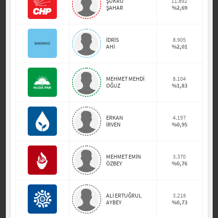
ŞÜKRÜ
11.892
ŞAHAR
%2,69
İDRİS
8.905
AHİ
%2,01
MEHMET MEHDİ
8.104
OĞUZ
%1,83
ERKAN
4.197
İRVEN
%0,95
MEHMET EMİN
3.370
ÖZBEY
%0,76
ALİ ERTUĞRUL
3.218
AYBEY
%0,73