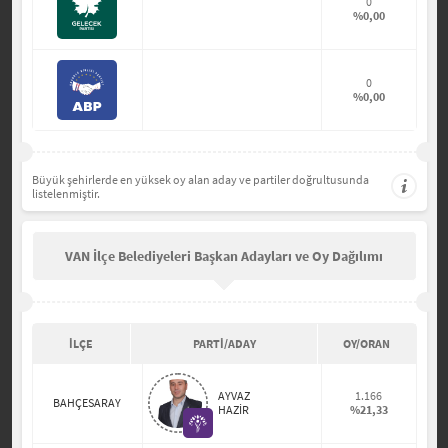
0
%0,00
0
%0,00
Büyük şehirlerde en yüksek oy alan aday ve partiler doğrultusunda
listelenmiştir.
VAN İlçe Belediyeleri Başkan Adayları ve Oy Dağılımı
İLÇE
PARTİ/ADAY
OY/ORAN
AYVAZ
1.166
BAHÇESARAY
HAZİR
%21,33