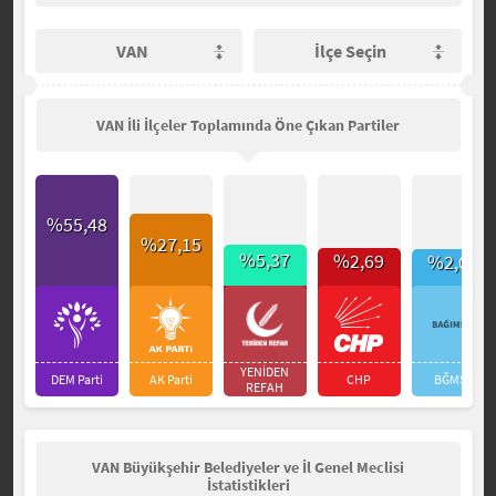
VAN
İlçe Seçin
VAN İli İlçeler Toplamında Öne Çıkan Partiler
%55,48
%27,15
%5,37
%2,69
%2,01
YENİDEN
DEM Parti
AK Parti
CHP
BĞMSZ
REFAH
VAN Büyükşehir Belediyeler ve İl Genel Meclisi
İstatistikleri