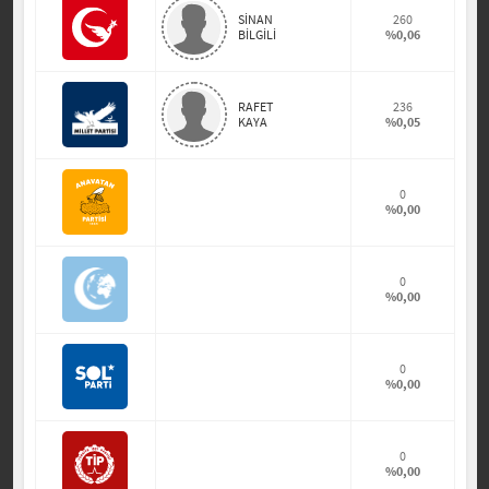
SİNAN
260
BİLGİLİ
%0,06
RAFET
236
KAYA
%0,05
0
%0,00
0
%0,00
0
%0,00
0
%0,00