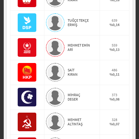
TUĞÇE TEKÇE
639
ERMİŞ
%0,14
MEHMET EMİN
559
ARİ
%0,13
SAİT
486
KIRAN
%0,11
MİHRAÇ
373
DEGER
%0,08
MEHMET
328
ALTINTAŞ
%0,07