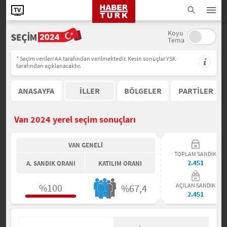
Koyu
Tema
* Seçim verileri AA tarafından verilmektedir. Kesin sonuçlar YSK
tarafından açıklanacaktır.
ANASAYFA
İLLER
BÖLGELER
PARTİLER
Van 2024 yerel seçim sonuçları
VAN GENELİ
TOPLAM SANDIK
2.451
A. SANDIK ORANI
KATILIM ORANI
%100
AÇILAN SANDIK
%67,4
2.451