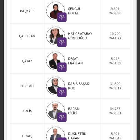
ŞENGÜL
9.801
BAŞKALE
POLAT
%58,96
HATİCE ATABAY
10.200
ÇALDIRAN
GÜNDOĞDU
%47,72
REŞAT
5.218
ÇATAK
ERASLAN
%57,89
RABİA BAŞAK
31.300
EDREMİT
KOÇ
%59,12
BARAN
34.787
ERCİŞ
BİLİCİ
%50,81
RUKNETTİN
5.921
GEVAŞ
HAKAN
%45,45