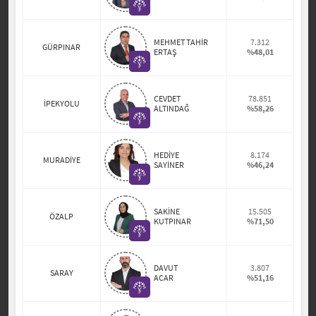
MEHMET TAHİR
7.312
GÜRPINAR
ERTAŞ
%48,01
CEVDET
78.851
İPEKYOLU
ALTINDAĞ
%58,26
HEDİYE
8.174
MURADİYE
SAYİNER
%46,24
SAKİNE
15.505
ÖZALP
KUTPINAR
%71,50
DAVUT
3.807
SARAY
ACAR
%51,16