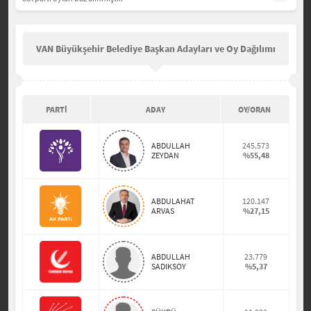
VAN Büyükşehir Belediye Başkan Adayları ve Oy Dağılımı
PARTİ
ADAY
OY/ORAN
ABDULLAH
245.573
ZEYDAN
%55,48
ABDULAHAT
120.147
ARVAS
%27,15
ABDULLAH
23.779
SADIKSOY
%5,37