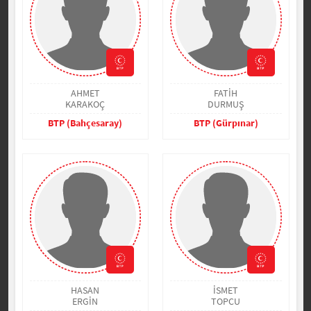
AHMET
FATİH
KARAKOÇ
DURMUŞ
BTP (Bahçesaray)
BTP (Gürpınar)
HASAN
İSMET
ERGİN
TOPCU