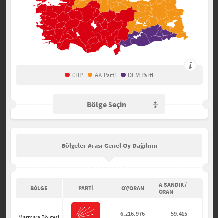
CHP
AK Parti
DEM Parti
Bölge Seçin
Bölgeler Arası Genel Oy Dağılımı
A.SANDIK /
BÖLGE
PARTİ
OY/ORAN
ORAN
6.216.976
59.415
Marmara Bölgesi