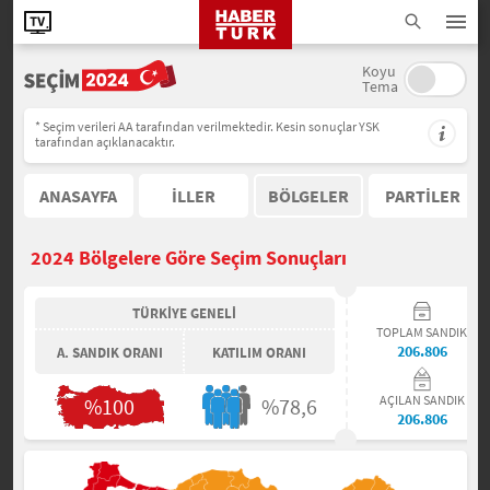
Koyu
Tema
* Seçim verileri AA tarafından verilmektedir. Kesin sonuçlar YSK
tarafından açıklanacaktır.
ANASAYFA
İLLER
BÖLGELER
PARTİLER
2024 Bölgelere Göre Seçim Sonuçları
TÜRKİYE GENELİ
TOPLAM SANDIK
206.806
A. SANDIK ORANI
KATILIM ORANI
AÇILAN SANDIK
%100
%78,6
206.806