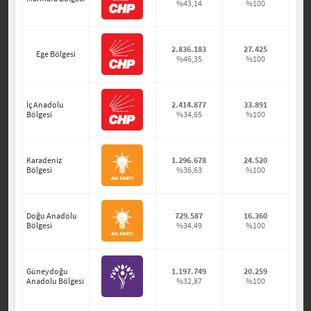
%43,14
%100
2.836.183
27.425
Ege Bölgesi
%46,35
%100
İç Anadolu
2.414.877
33.891
Bölgesi
%34,65
%100
Karadeniz
1.296.678
24.520
Bölgesi
%36,63
%100
Doğu Anadolu
729.587
16.360
Bölgesi
%34,49
%100
Güneydoğu
1.197.749
20.259
Anadolu Bölgesi
%32,87
%100