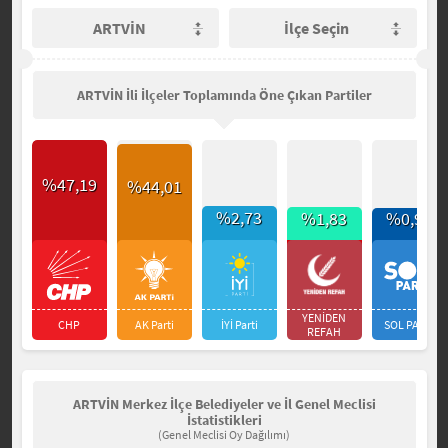
ARTVİN
İlçe Seçin
ARTVİN İli İlçeler Toplamında Öne Çıkan Partiler
%47,19
%44,01
%2,73
%1,83
%0,90
YENİDEN
CHP
AK Parti
İYİ Parti
SOL PARTİ
REFAH
ARTVİN Merkez İlçe Belediyeler ve İl Genel Meclisi
İstatistikleri
(Genel Meclisi Oy Dağılımı)