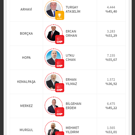
TURGAY
4.444
ARHAVİ
ATASELİM
%45,40
ERCAN
3.283
BORÇKA
ORHAN
%51,29
UTKU
7.155
HOPA
CİHAN
%55,67
ERHAN
1.572
KEMALPAŞA
YILMAZ
%36,92
BİLGEHAN
6.475
MERKEZ
ERDEM
%45,22
MEHMET
1.565
MURGUL
YILDIRIM
%51,01