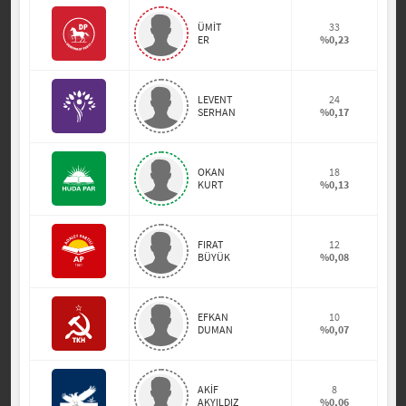
ÜMİT
33
ER
%0,23
LEVENT
24
SERHAN
%0,17
OKAN
18
KURT
%0,13
FIRAT
12
BÜYÜK
%0,08
EFKAN
10
DUMAN
%0,07
AKİF
8
AKYILDIZ
%0,06