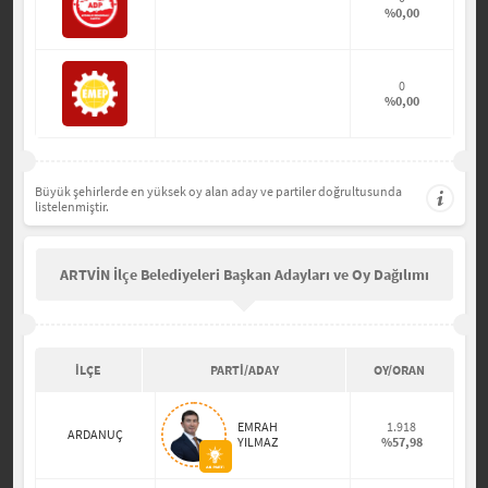
%0,00
0
%0,00
Büyük şehirlerde en yüksek oy alan aday ve partiler doğrultusunda
listelenmiştir.
ARTVİN İlçe Belediyeleri Başkan Adayları ve Oy Dağılımı
İLÇE
PARTİ/ADAY
OY/ORAN
EMRAH
1.918
ARDANUÇ
YILMAZ
%57,98