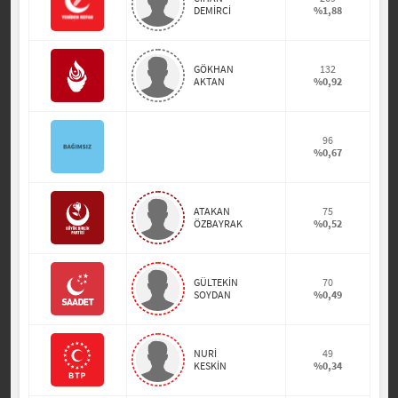
DEMİRCİ
%1,88
GÖKHAN
132
AKTAN
%0,92
96
%0,67
ATAKAN
75
ÖZBAYRAK
%0,52
GÜLTEKİN
70
SOYDAN
%0,49
NURİ
49
KESKİN
%0,34