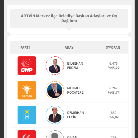
ARTVİN Merkez İlçe Belediye Başkan Adayları ve Oy
Dağılımı
PARTİ
ADAY
OY/ORAN
BİLGEHAN
6.475
ERDEM
%45,22
MEHMET
6.262
KOCATEPE
%43,74
DEMİRHAN
862
ELÇİN
%6,02
CİHAN
269