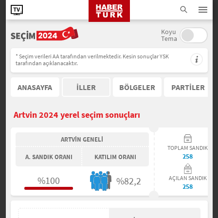
Koyu
Tema
* Seçim verileri AA tarafından verilmektedir. Kesin sonuçlar YSK
tarafından açıklanacaktır.
ANASAYFA
İLLER
BÖLGELER
PARTİLER
Artvin 2024 yerel seçim sonuçları
ARTVİN GENELİ
TOPLAM SANDIK
258
A. SANDIK ORANI
KATILIM ORANI
%100
AÇILAN SANDIK
%82,2
258