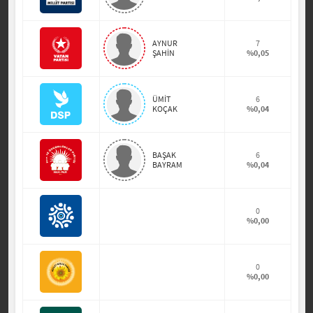
AYNUR
7
ŞAHİN
%0,05
ÜMİT
6
KOÇAK
%0,04
BAŞAK
6
BAYRAM
%0,04
0
%0,00
0
%0,00