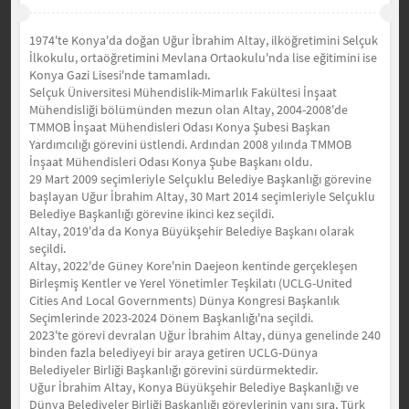
1974'te Konya'da doğan Uğur İbrahim Altay, ilköğretimini Selçuk
İlkokulu, ortaöğretimini Mevlana Ortaokulu'nda lise eğitimini ise
Konya Gazi Lisesi'nde tamamladı.
Selçuk Üniversitesi Mühendislik-Mimarlık Fakültesi İnşaat
Mühendisliği bölümünden mezun olan Altay, 2004-2008'de
TMMOB İnşaat Mühendisleri Odası Konya Şubesi Başkan
Yardımcılığı görevini üstlendi. Ardından 2008 yılında TMMOB
İnşaat Mühendisleri Odası Konya Şube Başkanı oldu.
29 Mart 2009 seçimleriyle Selçuklu Belediye Başkanlığı görevine
başlayan Uğur İbrahim Altay, 30 Mart 2014 seçimleriyle Selçuklu
Belediye Başkanlığı görevine ikinci kez seçildi.
Altay, 2019'da da Konya Büyükşehir Belediye Başkanı olarak
seçildi.
Altay, 2022'de Güney Kore'nin Daejeon kentinde gerçekleşen
Birleşmiş Kentler ve Yerel Yönetimler Teşkilatı (UCLG-United
Cities And Local Governments) Dünya Kongresi Başkanlık
Seçimlerinde 2023-2024 Dönem Başkanlığı'na seçildi.
2023'te görevi devralan Uğur İbrahim Altay, dünya genelinde 240
binden fazla belediyeyi bir araya getiren UCLG-Dünya
Belediyeler Birliği Başkanlığı görevini sürdürmektedir.
Uğur İbrahim Altay, Konya Büyükşehir Belediye Başkanlığı ve
Dünya Belediyeler Birliği Başkanlığı görevlerinin yanı sıra, Türk