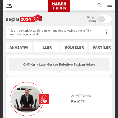
Koyu
Tema
* Seçim verileri AA tarafından verilmektedir. Kesin sonuçlar YSK
tarafından açıklanacaktır.
ANASAYFA
İLLER
BÖLGELER
PARTİLER
CHP Kırıkkale Merkez Belediye Başkan Adayı
AHMET ÖNAL
Parti:
CHP