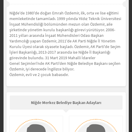
Niğde'de 1980'de doğan Emrah Özdemir, i
lk, orta ve lise eğitimi
memleketinde tamamladı. 1999 yılında Yıldız Teknik Üniversitesi
İnşaat Mühendisliği bölümünden mezun olan Özdemir, aile
şirketinde yönetim kurulu başkanlığı görevi yürütüyor.
2006-
2011 yılları arasında İnşaat Mühendisleri Odası Başkan
Yardımcılığı yapan Özdemir, 2
011'de AK Parti Niğde İl Yönetim
Kurulu Üyesi olarak siyasete başladı.
Özdemir, AK Parti'de Seçim
İşleri Başkanlığı, 2013-2017 arasında ise Niğde İl Başkanlığı
görevinde bulundu.
31 Mart 2019 Mahalli İdareler
Genel
Seçimleri'nde
AK Parti'den Niğde Belediye Başkanı seçilen
Özdemir, iyi derecede İngilizce biliyor.
Özdemir, evli ve 2 çocuk babasıdır.
Niğde Merkez Belediye Başkan Adayları