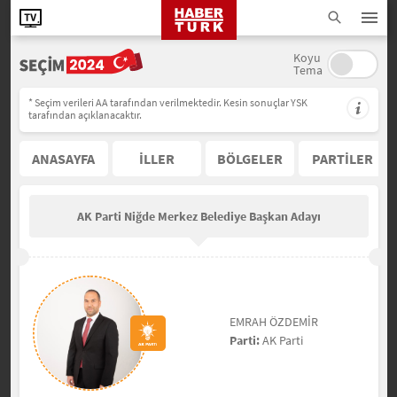
Koyu
Tema
* Seçim verileri AA tarafından verilmektedir. Kesin sonuçlar YSK
tarafından açıklanacaktır.
ANASAYFA
İLLER
BÖLGELER
PARTİLER
AK Parti Niğde Merkez Belediye Başkan Adayı
EMRAH ÖZDEMİR
Parti:
AK Parti