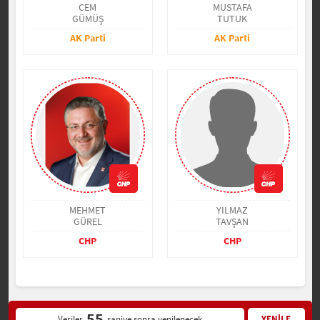
CEM
MUSTAFA
GÜMÜŞ
TUTUK
AK Parti
AK Parti
MEHMET
YILMAZ
GÜREL
TAVŞAN
CHP
CHP
54
Veriler
saniye sonra yenilenecek
YENİLE