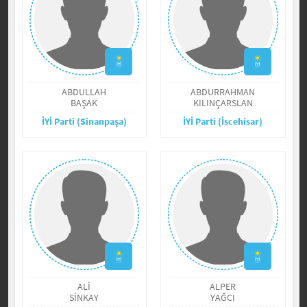
ABDULLAH
ABDURRAHMAN
BAŞAK
KILINÇARSLAN
İYİ Parti (Sinanpaşa)
İYİ Parti (İscehisar)
ALİ
ALPER
SİNKAY
YAĞCI