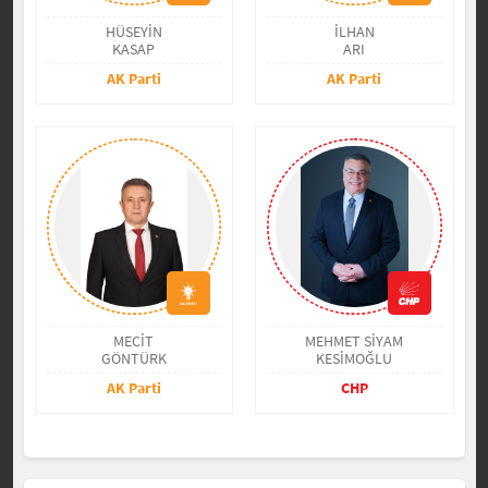
HÜSEYİN
İLHAN
KASAP
ARI
AK Parti
AK Parti
MECİT
MEHMET SİYAM
GÖNTÜRK
KESİMOĞLU
AK Parti
CHP