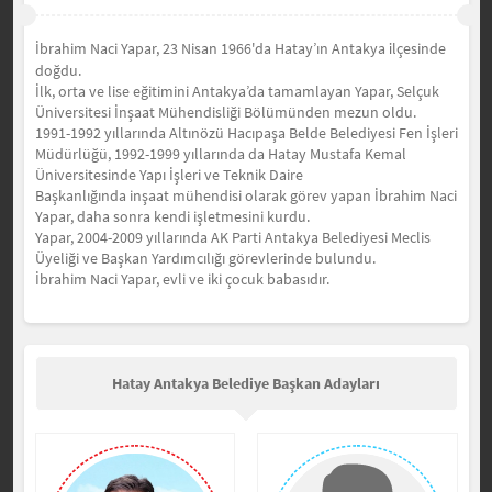
İbrahim Naci Yapar, 23 Nisan 1966'da Hatay’ın Antakya
lçesinde
i
do
ğ
du.
İ
lk, orta ve lise e
ğ
itimini Antakya’da tamamlayan Yapar,
Selçuk
Üniversitesi
İ
n
ş
aat Mühendisli
ğ
i Bölümünden mezun oldu.
1991-1992 yıllarında Altınözü Hacıpa
ş
a Belde Belediyesi Fen
İş
leri
Müdürlü
ğ
ü, 1992-1999 yıllarında da Hatay Mustafa Kemal
Üniversitesinde Yapı
İş
leri ve Teknik Daire
Ba
ş
kanlı
ğ
ında
i
n
şaat
mühendisi olarak görev yapan İbrahim Naci
Yapar, daha sonra
kendi i
ş
letmesini kurdu.
Yapar, 2004-2009 yıllarında AK Parti Antakya Belediyesi Meclis
Üyeli
ğ
i ve Ba
ş
kan Yardımcılı
ğ
ı görevlerinde bulundu.
İbrahim Naci Yapar,
evli ve iki çocuk babasıdır.
Hatay Antakya Belediye Başkan Adayları