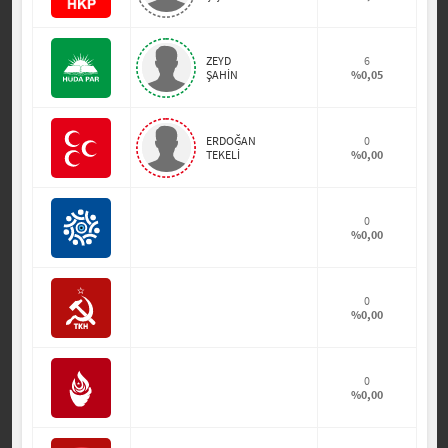
ZEYD
6
ŞAHİN
%0,05
ERDOĞAN
0
TEKELİ
%0,00
0
%0,00
0
%0,00
0
%0,00