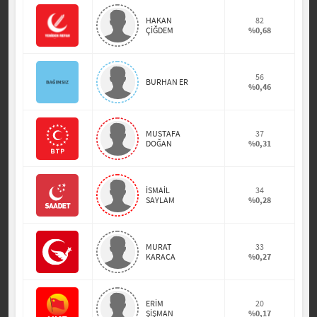
HAKAN
82
ÇİĞDEM
%0,68
56
BURHAN ER
%0,46
MUSTAFA
37
DOĞAN
%0,31
İSMAİL
34
SAYLAM
%0,28
MURAT
33
KARACA
%0,27
ERİM
20
ŞİŞMAN
%0,17