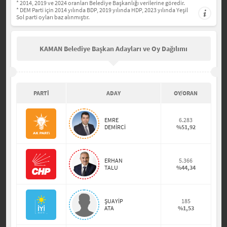
* 2014, 2019 ve 2024 oranları Belediye Başkanlığı verilerine göredir.
* DEM Parti için 2014 yılında BDP, 2019 yılında HDP, 2023 yılında Yeşil
Sol parti oyları baz alınmıştır.
KAMAN Belediye Başkan Adayları ve Oy Dağılımı
PARTİ
ADAY
OY/ORAN
EMRE
6.283
DEMİRCİ
%51,92
ERHAN
5.366
TALU
%44,34
ŞUAYİP
185
ATA
%1,53