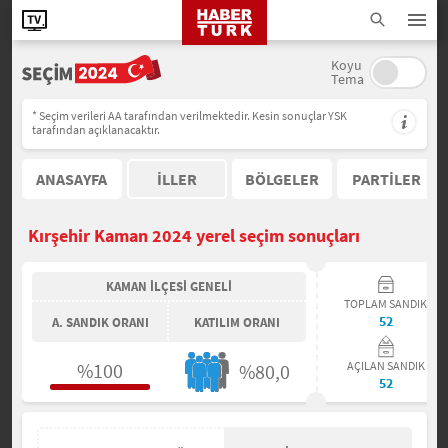
Koyu
Tema
* Seçim verileri AA tarafından verilmektedir. Kesin sonuçlar YSK
tarafından açıklanacaktır.
ANASAYFA
İLLER
BÖLGELER
PARTİLER
Kırşehir Kaman 2024 yerel seçim sonuçları
KAMAN İLÇESİ GENELİ
TOPLAM SANDIK
52
A. SANDIK ORANI
KATILIM ORANI
%100
AÇILAN SANDIK
%80,0
52