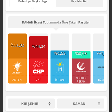
Belediye Başkanlığı
İlçe Meclisi
KAMAN İlçesi Toplamında Öne Çıkan Partiler
%51,92
%44,34
%1,53
%0,68
%0,46
YENİDEN
AK Parti
CHP
İYİ Parti
BĞMSZ
REFAH
KIRŞEHİR
KAMAN