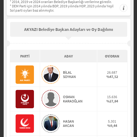
* 2014, 2019 ve 2024 oranları Belediye Başkanlığı verilerine göredir.
* DEM Parti için 2014 yılında BDP, 2019 yılında HDP, 2023 yılında Yeşil
Sol parti oyları baz alınmıştır.
AKYAZI Belediye Başkan Adayları ve Oy Dağılımı
PARTİ
ADAY
OY/ORAN
BİLAL
26.687
SOYKAN
%47,52
OSMAN
15.636
KARAOĞLAN
%27,84
HASAN
5.301
AKCAN
%9,44