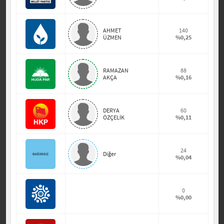
AHMET
140
ÜZMEN
%0,25
RAMAZAN
88
AKÇA
%0,16
DERYA
60
ÖZÇELİK
%0,11
24
Diğer
%0,04
0
%0,00