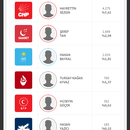
HAYRETTİN
4.275
SEZGİN
%7,61
ŞEREF
1.649
TAN
%2,94
HAKAN
1.019
BAYKAL
%1,81
TURGAY KAĞAN
769
AYVAZ
%1,37
HÜSEYİN
352
GÖÇER
%0,63
HASAN
183
YAZICI
%0,33