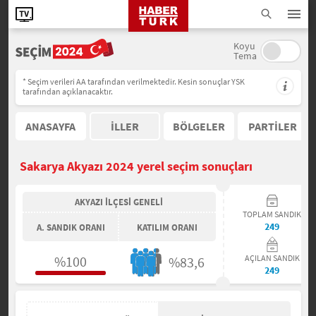
Koyu
Tema
* Seçim verileri AA tarafından verilmektedir. Kesin sonuçlar YSK
tarafından açıklanacaktır.
ANASAYFA
İLLER
BÖLGELER
PARTİLER
Sakarya Akyazı 2024 yerel seçim sonuçları
AKYAZI İLÇESİ GENELİ
TOPLAM SANDIK
249
A. SANDIK ORANI
KATILIM ORANI
%100
AÇILAN SANDIK
%83,6
249