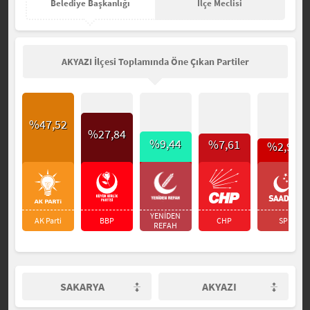
Belediye Başkanlığı
İlçe Meclisi
AKYAZI İlçesi Toplamında Öne Çıkan Partiler
%47,52
%27,84
%9,44
%7,61
%2,94
YENİDEN
AK Parti
BBP
CHP
SP
REFAH
SAKARYA
AKYAZI