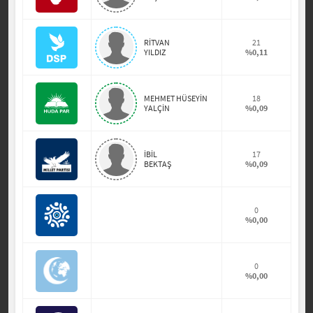
RİTVAN
21
YILDIZ
%0,11
MEHMET HÜSEYİN
18
YALÇİN
%0,09
İBİL
17
BEKTAŞ
%0,09
0
%0,00
0
%0,00