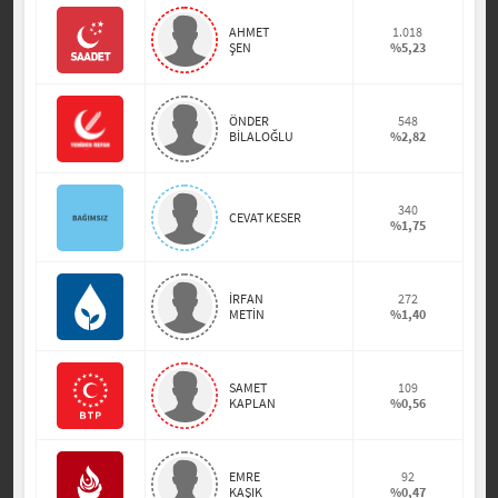
AHMET
1.018
ŞEN
%5,23
ÖNDER
548
BİLALOĞLU
%2,82
340
CEVAT KESER
%1,75
İRFAN
272
METİN
%1,40
SAMET
109
KAPLAN
%0,56
EMRE
92
KAŞIK
%0,47