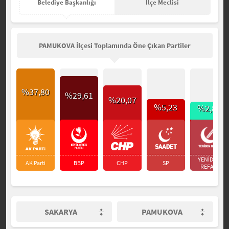
Belediye Başkanlığı
İlçe Meclisi
PAMUKOVA İlçesi Toplamında Öne Çıkan Partiler
%37,80
%29,61
%20,07
%5,23
%2,82
YENİDEN
AK Parti
BBP
CHP
SP
REFAH
SAKARYA
PAMUKOVA