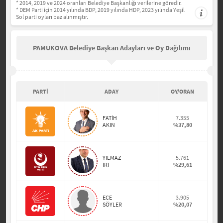
* 2014, 2019 ve 2024 oranları Belediye Başkanlığı verilerine göredir.
* DEM Parti için 2014 yılında BDP, 2019 yılında HDP, 2023 yılında Yeşil
Sol parti oyları baz alınmıştır.
PAMUKOVA Belediye Başkan Adayları ve Oy Dağılımı
PARTİ
ADAY
OY/ORAN
FATİH
7.355
AKIN
%37,80
YILMAZ
5.761
İRİ
%29,61
ECE
3.905
SÖYLER
%20,07