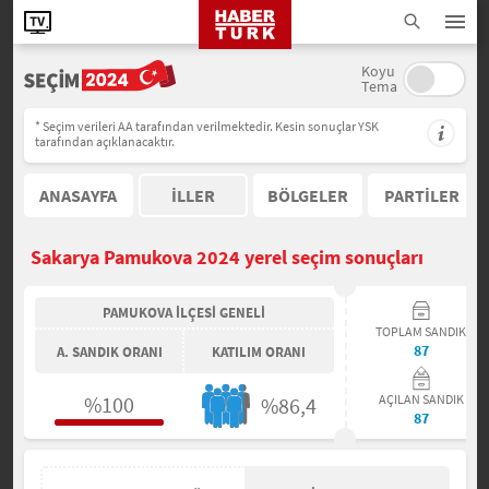
Koyu
Tema
* Seçim verileri AA tarafından verilmektedir. Kesin sonuçlar YSK
tarafından açıklanacaktır.
ANASAYFA
İLLER
BÖLGELER
PARTİLER
Sakarya Pamukova 2024 yerel seçim sonuçları
PAMUKOVA İLÇESİ GENELİ
TOPLAM SANDIK
87
A. SANDIK ORANI
KATILIM ORANI
%100
AÇILAN SANDIK
%86,4
87