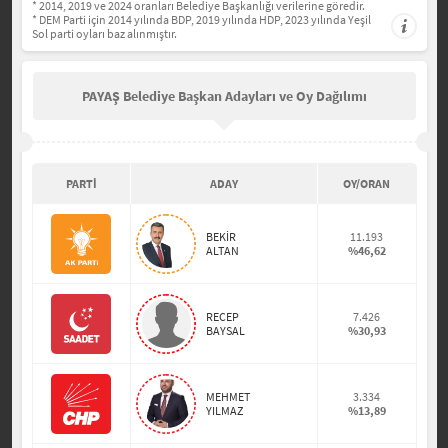
* 2014, 2019 ve 2024 oranları Belediye Başkanlığı verilerine göredir.
* DEM Parti için 2014 yılında BDP, 2019 yılında HDP, 2023 yılında Yeşil
Sol parti oyları baz alınmıştır.
PAYAŞ Belediye Başkan Adayları ve Oy Dağılımı
PARTİ
ADAY
OY/ORAN
BEKİR
11.193
ALTAN
%46,62
RECEP
7.426
BAYSAL
%30,93
MEHMET
3.334
YILMAZ
%13,89