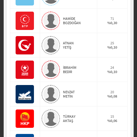
HAMİDE
71
BOZDOĞAN
%0,30
ATNAN
25
YETİŞ
%0,10
İBRAHİM
24
BEDİR
%0,10
NEVZAT
20
METİN
%0,08
TÜRKAY
15
AKTAŞ
%0,06