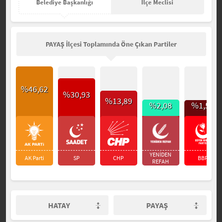
Belediye Başkanlığı
İlçe Meclisi
PAYAŞ İlçesi Toplamında Öne Çıkan Partiler
%46,62
%30,93
%13,89
%2,08
%1,53
YENİDEN
AK Parti
SP
CHP
BBP
REFAH
HATAY
PAYAŞ