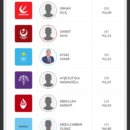
ORHAN
500
KILIÇ
%2,08
ÜMMET
367
KAYA
%1,53
AYVAZ
362
YAKAR
%1,51
AYŞE ELİF ELA
258
HASANOĞLU
%1,07
ABDULLAH
224
KADAYIF
%0,93
ABDULCABBAR
192
YILMAZ
%0,80