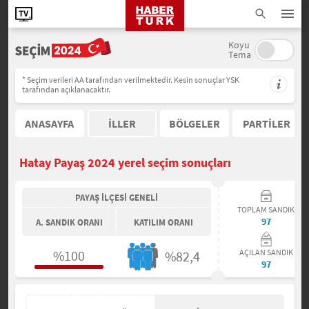
Koyu
Tema
* Seçim verileri AA tarafından verilmektedir. Kesin sonuçlar YSK
tarafından açıklanacaktır.
ANASAYFA
İLLER
BÖLGELER
PARTİLER
Hatay Payaş 2024 yerel seçim sonuçları
PAYAŞ İLÇESİ GENELİ
TOPLAM SANDIK
97
A. SANDIK ORANI
KATILIM ORANI
%100
AÇILAN SANDIK
%82,4
97